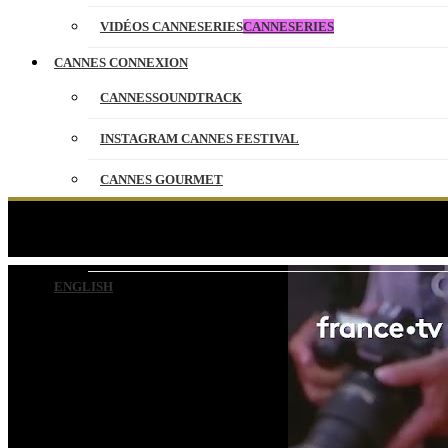
VIDÉOS CANNESERIES
CANNESERIES
CANNES CONNEXION
CANNESSOUNDTRACK
INSTAGRAM CANNES FESTIVAL
CANNES GOURMET
CONTACT
Isabelle Huppert
PARTENAIRES
ENGLISH