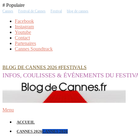
Skip
# Populaire
To
Cannes
Festival de Cannes
Festival
blog de cannes
Content
Facebook
Instagram
Youtube
Contact
Partenaires
Cannes Soundtrack
BLOG DE CANNES 2026 #FESTIVALS
INFOS, COULISSES & ÉVÉNEMENTS DU FESTIV
Menu
ACCUEIL
CANNES 2026
CANNES 2026