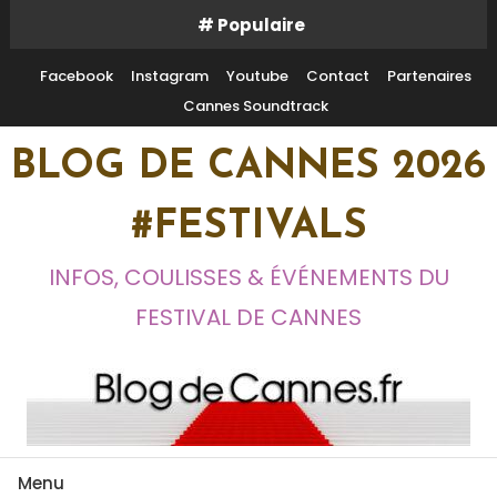
Skip
# Populaire
To
Content
Facebook
Instagram
Youtube
Contact
Partenaires
Cannes Soundtrack
BLOG DE CANNES 2026
#FESTIVALS
INFOS, COULISSES & ÉVÉNEMENTS DU
FESTIVAL DE CANNES
Menu