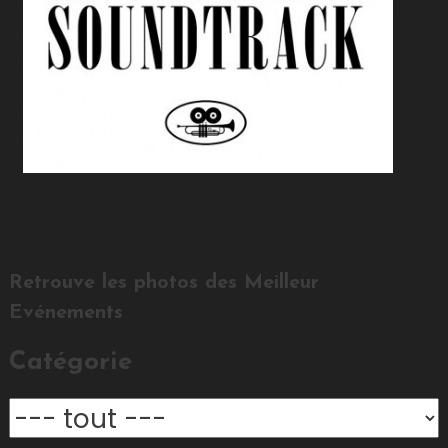
Retrouve les photos des Meilleur
Evénements
Catégorie