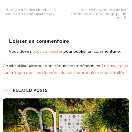
Navigation
La Montée des Marches 16
Kristen Stewart monte les
marches du tapis rouge pieds
Mai « Under the Silver Lake »
nus
de
l’article
Laisser un commentaire
Vous devez
vous connecter
pour publier un commentaire.
Ce site utilise Akismet pour réduire les indésirables.
En savoir plus
sur la façon dont les données de vos commentaires sont traitées
.
RELATED POSTS