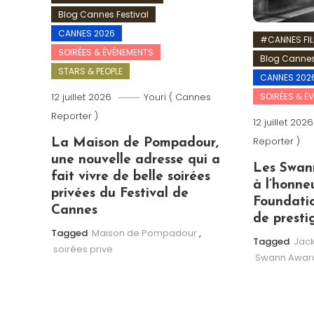
Blog Cannes Festival
CANNES 2026
#CANNES FIL
SOIRÉES & ÉVÉNEMENTS
Blog Cannes
STARS & PEOPLE
CANNES 202
SOIRÉES & É
12 juillet 2026
Youri ( Cannes
Reporter )
12 juillet 2026
Reporter )
La Maison de Pompadour,
une nouvelle adresse qui a
Les Swan
fait vivre de belle soirées
à l’honne
privées du Festival de
Foundatio
Cannes
de presti
Tagged
Maison de Pompadour
,
Tagged
Jack
soirées prive
Swann Awar