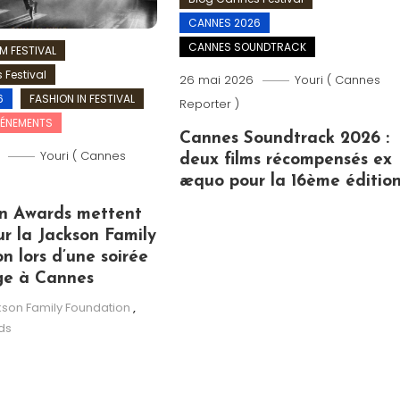
CANNES 2026
CANNES SOUNDTRACK
M FESTIVAL
 Festival
26 mai 2026
Youri ( Cannes
6
FASHION IN FESTIVAL
Reporter )
VÉNEMENTS
Cannes Soundtrack 2026 :
Youri ( Cannes
deux films récompensés ex
æquo pour la 16ème éditio
n Awards mettent
ur la Jackson Family
n lors d’une soirée
ge à Cannes
son Family Foundation
,
ds