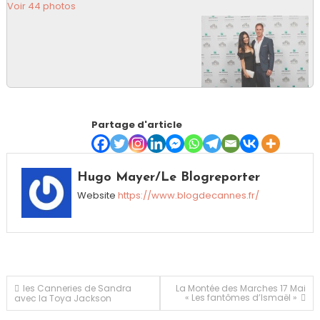
Voir 44 photos
Partage d'article
Hugo Mayer/Le Blogreporter
Website
https://www.blogdecannes.fr/
Navigation
les Canneries de Sandra
La Montée des Marches 17 Mai
« Les fantômes d’Ismaël »
avec la Toya Jackson