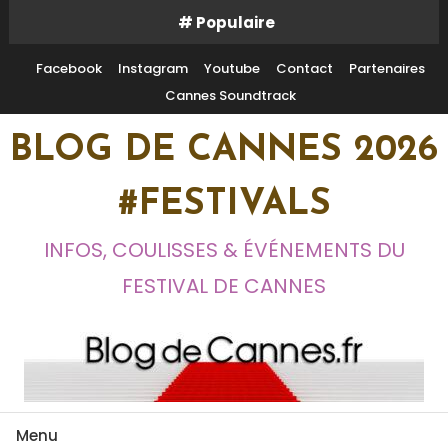
Skip
# Populaire
To
Content
Facebook
Instagram
Youtube
Contact
Partenaires
Cannes Soundtrack
BLOG DE CANNES 2026
#FESTIVALS
INFOS, COULISSES & ÉVÉNEMENTS DU
FESTIVAL DE CANNES
Menu