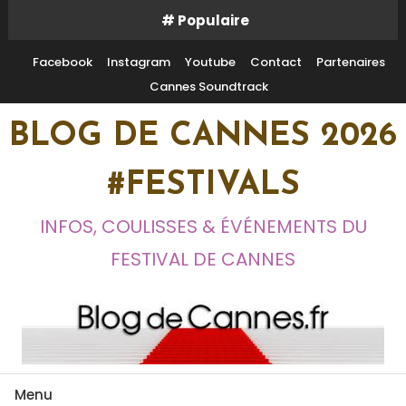
Skip
# Populaire
To
Content
Facebook
Instagram
Youtube
Contact
Partenaires
Cannes Soundtrack
BLOG DE CANNES 2026
#FESTIVALS
INFOS, COULISSES & ÉVÉNEMENTS DU
FESTIVAL DE CANNES
Menu