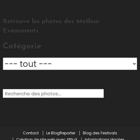
Retrouve les photos des Meilleur
Evénements
Catégorie
Rechercher:
Contact
Le BlogReporter
Blog des Festivals
Création de site web avec AffluX
Informations légales