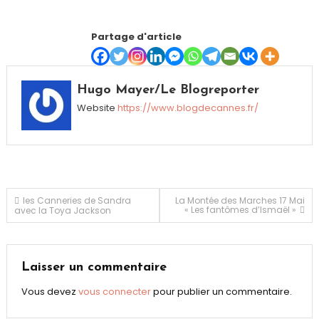
Partage d'article
Hugo Mayer/Le Blogreporter
Website
https://www.blogdecannes.fr/
Navigation
les Canneries de Sandra
La Montée des Marches 17 Mai
« Les fantômes d’Ismaël »
avec la Toya Jackson
de
l’article
Laisser un commentaire
Vous devez
vous connecter
pour publier un commentaire.