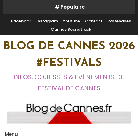
Skip
# Populaire
To
Content
Facebook
Instagram
Youtube
Contact
Partenaires
Cannes Soundtrack
BLOG DE CANNES 2026
#FESTIVALS
INFOS, COULISSES & ÉVÉNEMENTS DU
FESTIVAL DE CANNES
Menu