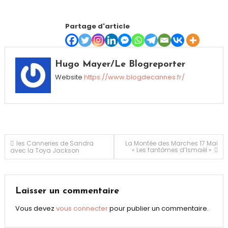
Partage d'article
Hugo Mayer/Le Blogreporter
Website
https://www.blogdecannes.fr/
Navigation
les Canneries de Sandra
La Montée des Marches 17 Mai
« Les fantômes d’Ismaël »
avec la Toya Jackson
de
l’article
Laisser un commentaire
Vous devez
vous connecter
pour publier un commentaire.