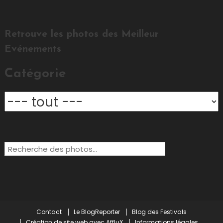
Retrouve les photos des Meilleur
Evénements
Catégorie
Rechercher:
Contact
Le BlogReporter
Blog des Festivals
Création de site web avec AffluX
Informations légales