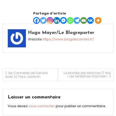
Partage d'article
Hugo Mayer/Le Blogreporter
Website
https://www.blogdecannes.fr/
Navigation
les Canneries de Sandra
La Montée des Marches 17 Mai
« Les fantômes d’Ismaël »
avec la Toya Jackson
de
l’article
Laisser un commentaire
Vous devez
vous connecter
pour publier un commentaire.