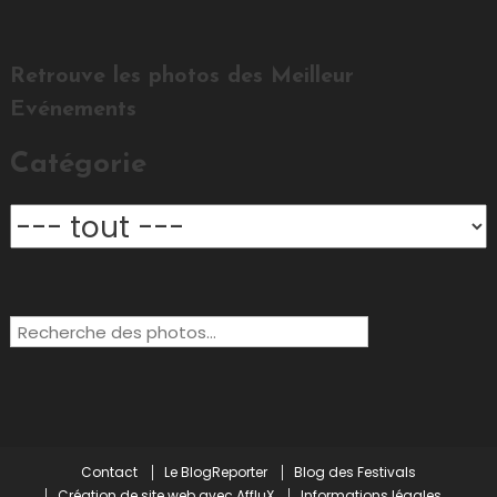
Retrouve les photos des Meilleur
Evénements
Catégorie
Rechercher:
Contact
Le BlogReporter
Blog des Festivals
Création de site web avec AffluX
Informations légales