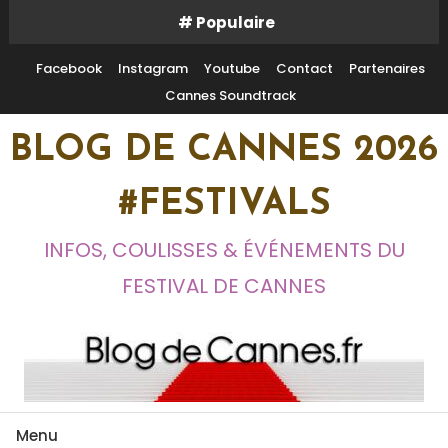
Skip
# Populaire
To
Content
Facebook
Instagram
Youtube
Contact
Partenaires
Cannes Soundtrack
BLOG DE CANNES 2026
#FESTIVALS
INFOS, COULISSES & ÉVÉNEMENTS DU
FESTIVAL DE CANNES
Menu