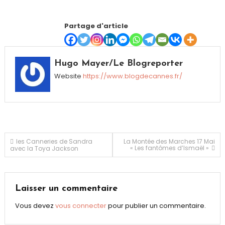
Partage d'article
Hugo Mayer/Le Blogreporter
Website
https://www.blogdecannes.fr/
Navigation
les Canneries de Sandra
La Montée des Marches 17 Mai
« Les fantômes d’Ismaël »
avec la Toya Jackson
de
l’article
Laisser un commentaire
Vous devez
vous connecter
pour publier un commentaire.