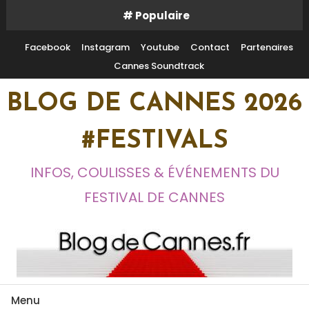
Skip
# Populaire
To
Content
Facebook
Instagram
Youtube
Contact
Partenaires
Cannes Soundtrack
BLOG DE CANNES 2026
#FESTIVALS
INFOS, COULISSES & ÉVÉNEMENTS DU
FESTIVAL DE CANNES
Menu