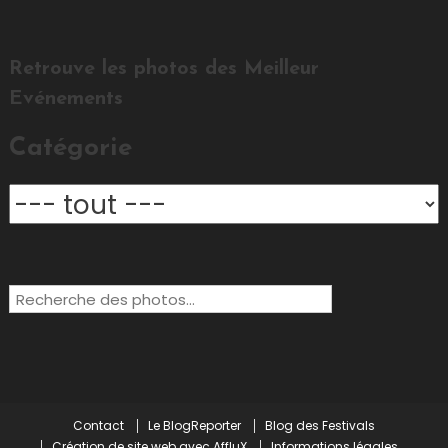
Retrouve les photos des Meilleur
Evénements
Catégorie
Rechercher:
Contact
Le BlogReporter
Blog des Festivals
Création de site web avec AffluX
Informations légales