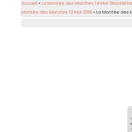
Accueil
»
La Montée des Marches 14 Mai "BlacKkKla
Montée des Marches 13 Mai 2018
»
La Montée des M