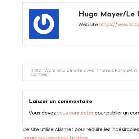
Hugo Mayer/Le B
Website
https://www.blo
Navigation
Star Wars Solo décolle avec Thomas Pasquet à
Cannes !
de
l’article
Laisser un commentaire
Vous devez
vous connecter
pour publier un co
Ce site utilise Akismet pour réduire les indésirable
commentaires sont traitées
.