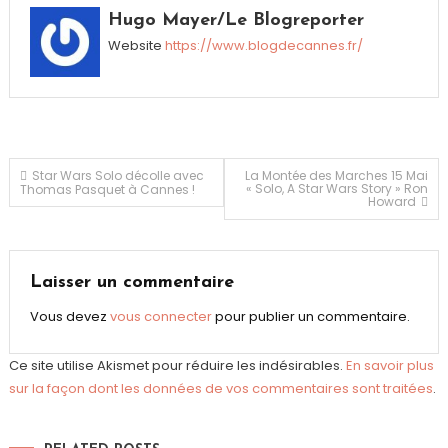
Hugo Mayer/Le Blogreporter
Website
https://www.blogdecannes.fr/
Navigation
Star Wars Solo décolle avec
La Montée des Marches 15 Mai
« Solo, A Star Wars Story » Ron
Thomas Pasquet à Cannes !
Howard
de
l’article
Laisser un commentaire
Vous devez
vous connecter
pour publier un commentaire.
Ce site utilise Akismet pour réduire les indésirables.
En savoir plus
sur la façon dont les données de vos commentaires sont traitées
.