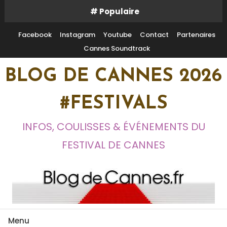
Skip
# Populaire
To
Content
Facebook
Instagram
Youtube
Contact
Partenaires
Cannes Soundtrack
BLOG DE CANNES 2026
#FESTIVALS
INFOS, COULISSES & ÉVÉNEMENTS DU
FESTIVAL DE CANNES
Menu