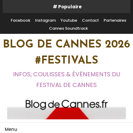
Skip
# Populaire
To
Content
Facebook
Instagram
Youtube
Contact
Partenaires
Cannes Soundtrack
BLOG DE CANNES 2026
#FESTIVALS
INFOS, COULISSES & ÉVÉNEMENTS DU
FESTIVAL DE CANNES
Menu