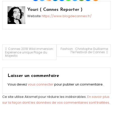
Youri ( Cannes Reporter )
Website
https://www.blogdecannes.fr/
Navigation
Cannes 2018 Wild immersion:
Fashion : Christophe Guillarme
71e Festival de Cannes
Expérience unique Plage du
Majestic
de
l’article
Laisser un commentaire
Vous devez
vous connecter
pour publier un commentaire.
Ce site utilise Akismet pour réduire les indésirables.
En savoir plus
sur la façon dont les données de vos commentaires sont traitées
.