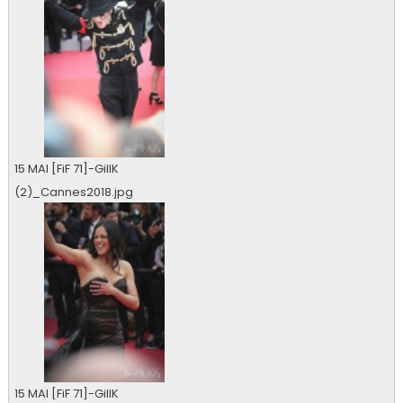
15 MAI [FiF 71]-GillK
(2)_Cannes2018.jpg
0 vu
15 MAI [FiF 71]-GillK