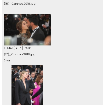
(15)_Cannes2018.jpg
0 vu
15 MAI [FiF 71]-GillK
(17)_Cannes2018.jpg
0 vu