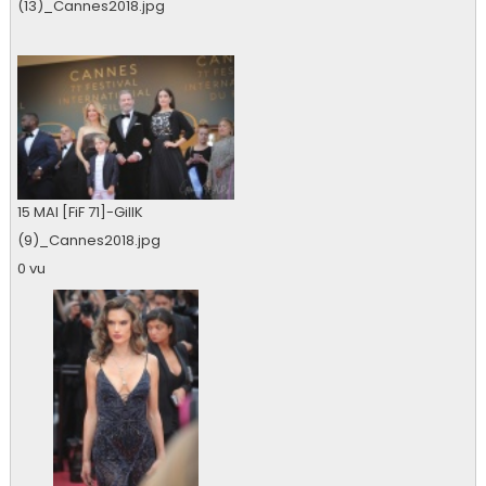
(13)_Cannes2018.jpg
0 vu
15 MAI [FiF 71]-GillK
(9)_Cannes2018.jpg
0 vu