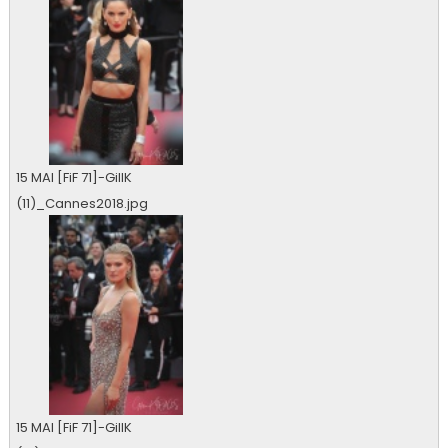
15 MAI [FiF 71]-GillK
(11)_Cannes2018.jpg
0 vu
15 MAI [FiF 71]-GillK