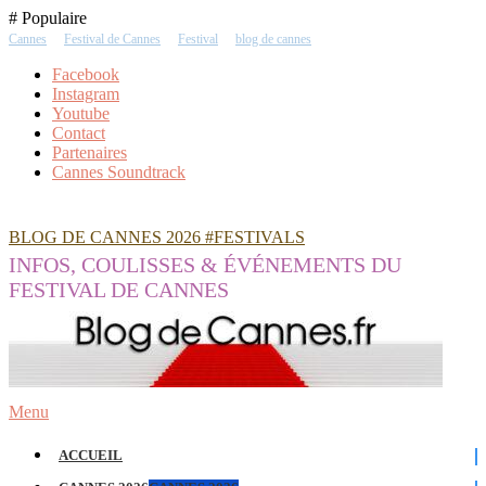
Skip
# Populaire
To
Cannes
Festival de Cannes
Festival
blog de cannes
Content
Facebook
Instagram
Youtube
Contact
Partenaires
Cannes Soundtrack
BLOG DE CANNES 2026 #FESTIVALS
INFOS, COULISSES & ÉVÉNEMENTS DU
FESTIVAL DE CANNES
Menu
ACCUEIL