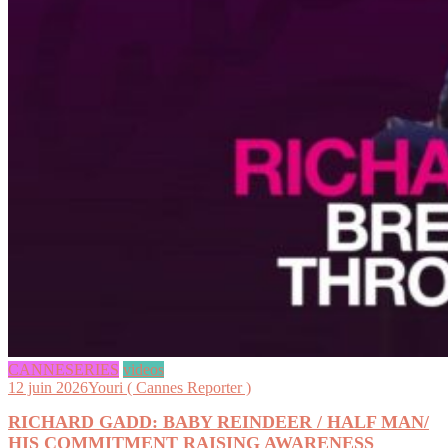
CANNESERIES
videos
12 juin 2026
Youri ( Cannes Reporter )
RICHARD GADD: BABY REINDEER / HALF MAN/
HIS COMMITMENT RAISING AWARENESS