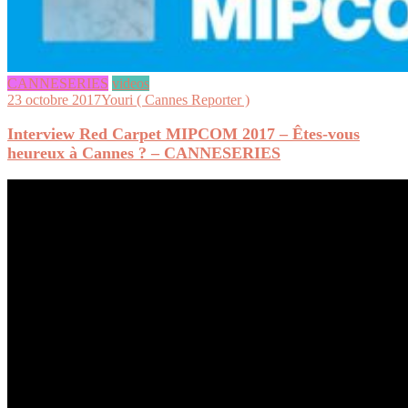
CANNESERIES
videos
23 octobre 2017
Youri ( Cannes Reporter )
Interview Red Carpet MIPCOM 2017 – Êtes-vous
heureux à Cannes ? – CANNESERIES