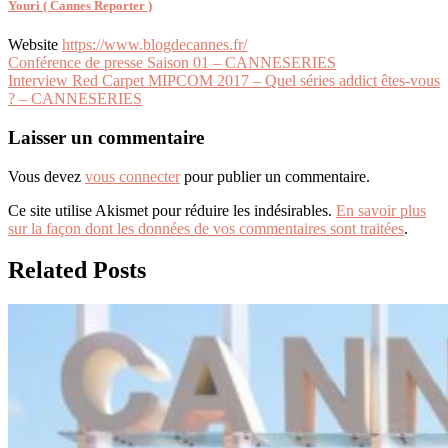
Youri ( Cannes Reporter )
Website
https://www.blogdecannes.fr/
Navigation
Conférence de presse Saison 01 – CANNESERIES
Interview Red Carpet MIPCOM 2017 – Quel séries addict êtes-vous
de
? – CANNESERIES
l’article
Laisser un commentaire
Vous devez
vous connecter
pour publier un commentaire.
Ce site utilise Akismet pour réduire les indésirables.
En savoir plus
sur la façon dont les données de vos commentaires sont traitées
.
Related Posts