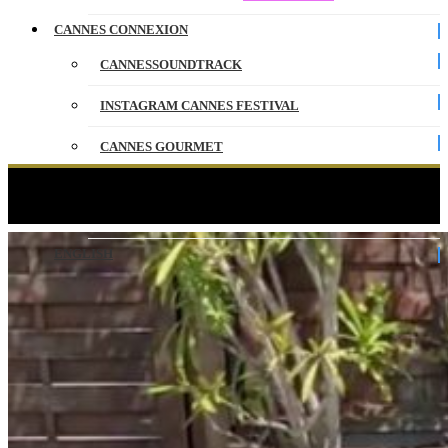
CANNES CONNEXION
CANNESSOUNDTRACK
INSTAGRAM CANNES FESTIVAL
CANNES GOURMET
CONTACT
Interview Amel Bent – CANNESERIES
PARTENAIRES
ENGLISH