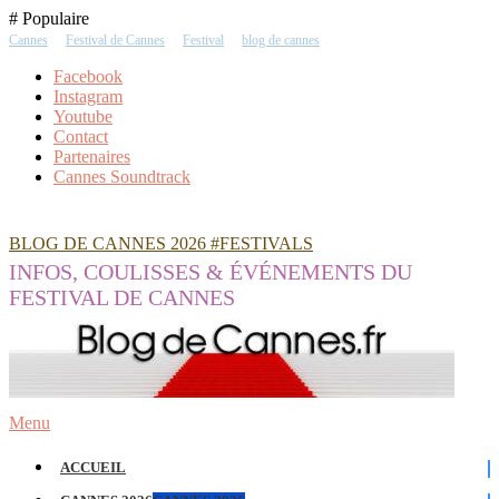
Skip
# Populaire
To
Cannes
Festival de Cannes
Festival
blog de cannes
Content
Facebook
Instagram
Youtube
Contact
Partenaires
Cannes Soundtrack
BLOG DE CANNES 2026 #FESTIVALS
INFOS, COULISSES & ÉVÉNEMENTS DU
FESTIVAL DE CANNES
Menu
ACCUEIL