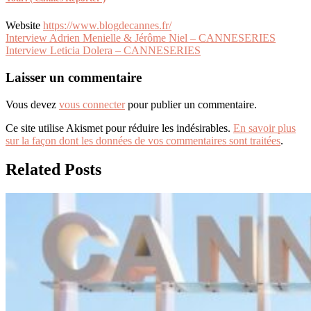
Website
https://www.blogdecannes.fr/
Navigation
Interview Adrien Menielle & Jérôme Niel – CANNESERIES
Interview Leticia Dolera – CANNESERIES
de
l’article
Laisser un commentaire
Vous devez
vous connecter
pour publier un commentaire.
Ce site utilise Akismet pour réduire les indésirables.
En savoir plus
sur la façon dont les données de vos commentaires sont traitées
.
Related Posts