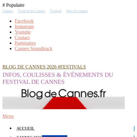
Skip
# Populaire
To
Cannes
Festival de Cannes
Festival
blog de cannes
Content
Facebook
Instagram
Youtube
Contact
Partenaires
Cannes Soundtrack
BLOG DE CANNES 2026 #FESTIVALS
INFOS, COULISSES & ÉVÉNEMENTS DU
FESTIVAL DE CANNES
Menu
ACCUEIL