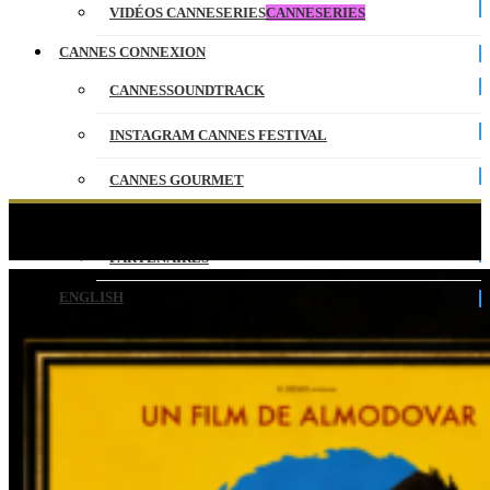
VIDÉOS CANNESERIES
CANNESERIES
CANNES CONNEXION
CANNESSOUNDTRACK
INSTAGRAM CANNES FESTIVAL
CANNES GOURMET
Cannes Soundtrack 2026 : deux films
CONTACT
récompensés ex æquo pour la 16ème édition
PARTENAIRES
ENGLISH