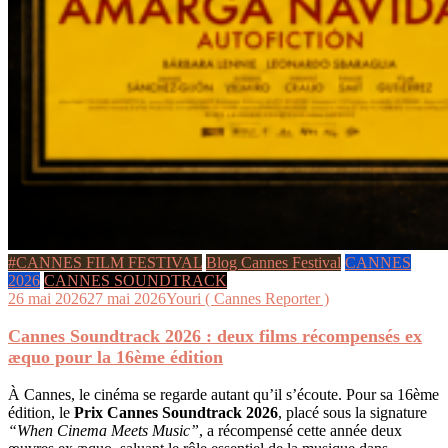
#CANNES FILM FESTIVAL
Blog Cannes Festival
CANNES
2026
CANNES SOUNDTRACK
26 mai 2026
27 mai 2026
Youri ( Cannes Reporter )
Cannes Soundtrack 2026 : deux films récompensés ex
æquo pour la 16ème édition
À Cannes, le cinéma se regarde autant qu’il s’écoute. Pour sa 16ème
édition, le
Prix Cannes Soundtrack 2026
, placé sous la signature
“When Cinema Meets Music”
, a récompensé cette année deux