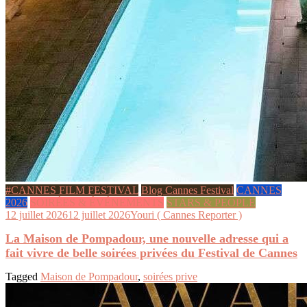
#CANNES FILM FESTIVAL
Blog Cannes Festival
CANNES
2026
SOIRÉES & ÉVÉNEMENTS
STARS & PEOPLE
12 juillet 2026
12 juillet 2026
Youri ( Cannes Reporter )
La Maison de Pompadour, une nouvelle adresse qui a
fait vivre de belle soirées privées du Festival de Cannes
Tagged
Maison de Pompadour
,
soirées prive