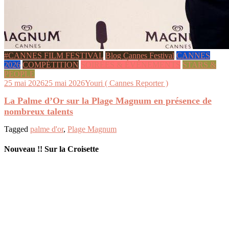
#CANNES FILM FESTIVAL
Blog Cannes Festival
CANNES
2026
COMPÉTITION
SOIRÉES & ÉVÉNEMENTS
STARS &
PEOPLE
25 mai 2026
25 mai 2026
Youri ( Cannes Reporter )
La Palme d’Or sur la Plage Magnum en présence de
nombreux talents
Tagged
palme d'or
,
Plage Magnum
Nouveau !! Sur la Croisette