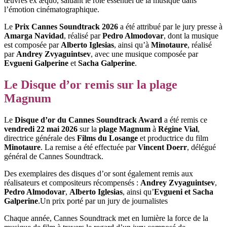
œuvres ex æquo, saluant le rôle essentiel de la musique dans
l’émotion cinématographique.
Le
Prix Cannes Soundtrack 2026
a été attribué par le jury presse à
Amarga Navidad
, réalisé par
Pedro Almodovar
, dont la musique
est composée par
Alberto Iglesias
, ainsi qu’à
Minotaure
, réalisé
par
Andrey Zvyaguintsev
, avec une musique composée par
Evgueni Galperine
et
Sacha Galperine
.
Le Disque d’or remis sur la plage
Magnum
Le
Disque d’or du Cannes Soundtrack Award
a été remis ce
vendredi 22 mai 2026
sur la
plage Magnum
à
Régine Vial
,
directrice générale des
Films du Losange
et productrice du film
Minotaure
. La remise a été effectuée par
Vincent Doerr
, délégué
général de Cannes Soundtrack.
Des exemplaires des disques d’or sont également remis aux
réalisateurs et compositeurs récompensés :
Andrey Zvyaguintsev
,
Pedro Almodovar
,
Alberto Iglesias
, ainsi qu’
Evgueni et Sacha
Galperine
.Un prix porté par un jury de journalistes
Chaque année, Cannes Soundtrack met en lumière la force de la