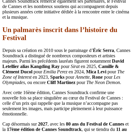
Cannes Soundtrack remercie également ses partenaires, le Festival
de Cannes et les nombreux soutiens qui accompagnent depuis
plusieurs années cette initiative dédiée à la rencontre entre le cinéma
et la musique.
Un palmarès inscrit dans l’histoire du
Festival
Depuis sa création en 2010 sous le parrainage d’
Éric Serra
, Cannes
Soundtrack a distingué de nombreux compositeurs et artistes
majeurs. Parmi les précédents lauréats figurent notamment
David
Letellier alias Kangding Ray
pour
Sirat
en 2025,
Camille &
Clément Ducol
pour
Emilia Perez
en 2024,
Mica Levi
pour
The
Zone of Interest
en 2023,
Sparks
pour
Annette
,
Rone
pour
Les
Olympiades
, ou encore
Cliff Martinez
pour
The Neon Demon
.
Avec cette 16ème édition, Cannes Soundtrack confirme une
nouvelle fois sa place singulière au cœur du Festival de Cannes :
celle d’un prix qui rappelle que la musique n’accompagne pas
seulement les images, mais participe pleinement à leur puissance
émotionnelle.
Cap désormais sur
2027
, avec les
80 ans du Festival de Cannes
et
la
17ème édition de Cannes Soundtrack
, qui se tiendra du
11 au