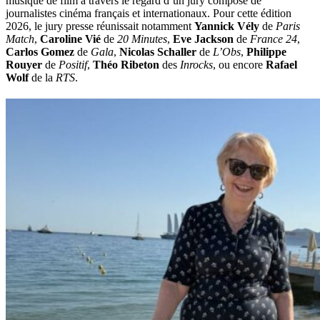
musique de film à travers le regard d’un jury composé de
journalistes cinéma français et internationaux. Pour cette édition
2026, le jury presse réunissait notamment
Yannick Vély
de
Paris
Match
,
Caroline Vié
de
20 Minutes
,
Eve Jackson
de
France 24
,
Carlos Gomez
de
Gala
,
Nicolas Schaller
de
L’Obs
,
Philippe
Rouyer
de
Positif
,
Théo Ribeton
des
Inrocks
, ou encore
Rafael
Wolf
de la
RTS
.