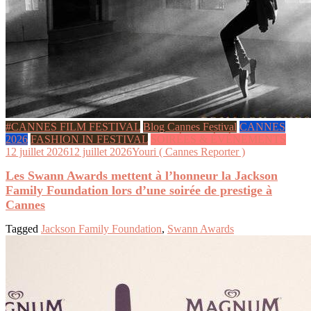
#CANNES FILM FESTIVAL
Blog Cannes Festival
CANNES
2026
FASHION IN FESTIVAL
SOIRÉES & ÉVÉNEMENTS
12 juillet 2026
12 juillet 2026
Youri ( Cannes Reporter )
Les Swann Awards mettent à l’honneur la Jackson
Family Foundation lors d’une soirée de prestige à
Cannes
Tagged
Jackson Family Foundation
,
Swann Awards