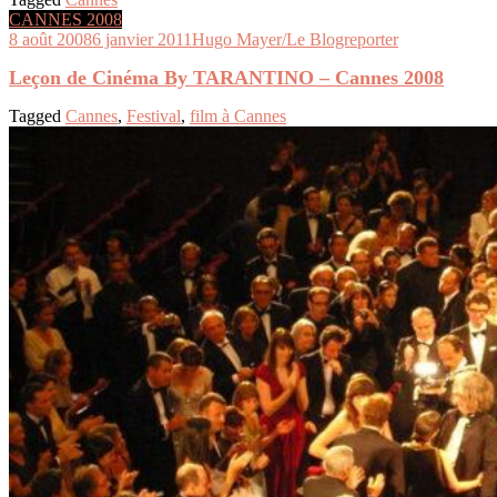
CANNES 2008
8 août 2008
6 janvier 2011
Hugo Mayer/Le Blogreporter
Leçon de Cinéma By TARANTINO – Cannes 2008
Tagged
Cannes
,
Festival
,
film à Cannes