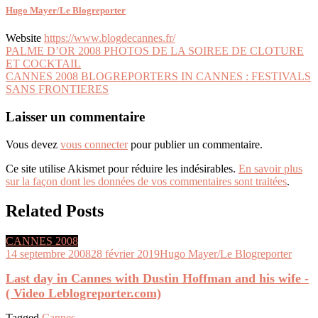
Hugo Mayer/Le Blogreporter
Website
https://www.blogdecannes.fr/
Navigation
PALME D’OR 2008 PHOTOS DE LA SOIREE DE CLOTURE
ET COCKTAIL
de
CANNES 2008 BLOGREPORTERS IN CANNES : FESTIVALS
l’article
SANS FRONTIERES
Laisser un commentaire
Vous devez
vous connecter
pour publier un commentaire.
Ce site utilise Akismet pour réduire les indésirables.
En savoir plus
sur la façon dont les données de vos commentaires sont traitées
.
Related Posts
CANNES 2008
14 septembre 2008
28 février 2019
Hugo Mayer/Le Blogreporter
Last day in Cannes with Dustin Hoffman and his wife -
( Video Leblogreporter.com)
Tagged
Cannes