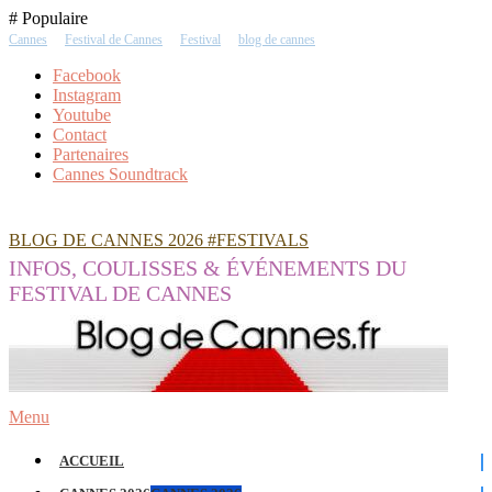
Skip
# Populaire
To
Cannes
Festival de Cannes
Festival
blog de cannes
Content
Facebook
Instagram
Youtube
Contact
Partenaires
Cannes Soundtrack
BLOG DE CANNES 2026 #FESTIVALS
INFOS, COULISSES & ÉVÉNEMENTS DU
FESTIVAL DE CANNES
Menu
ACCUEIL