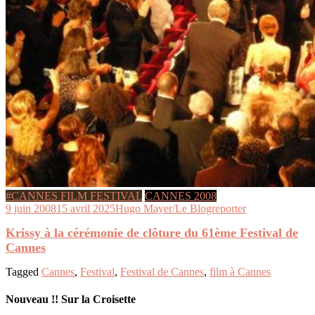
#CANNES FILM FESTIVAL
CANNES 2008
9 juin 2008
15 avril 2025
Hugo Mayer/Le Blogreporter
Krissy à la cérémonie de clôture du 61ème Festival de
Cannes
Tagged
Cannes
,
Festival
,
Festival de Cannes
,
film à Cannes
Nouveau !! Sur la Croisette