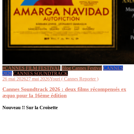
#CANNES FILM FESTIVAL
Blog Cannes Festival
CANNES
2026
CANNES SOUNDTRACK
26 mai 2026
27 mai 2026
Youri ( Cannes Reporter )
Cannes Soundtrack 2026 : deux films récompensés ex
æquo pour la 16ème édition
Nouveau !! Sur la Croisette