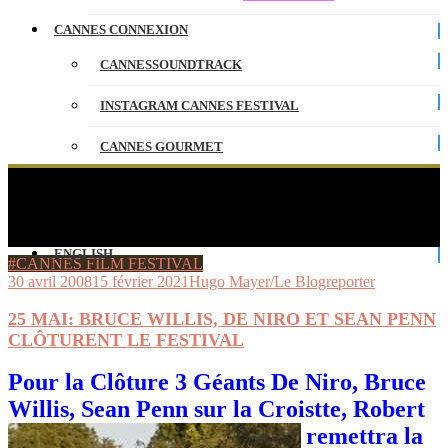
CANNES CONNEXION
CANNESSOUNDTRACK
INSTAGRAM CANNES FESTIVAL
CANNES GOURMET
CONTACT
25 MAI: BRUCE WILLIS, DE NIRO ET SEAN
PENN CLÔTURENT LE FESTIVAL
PARTENAIRES
ENGLISH
#CANNES FILM FESTIVAL
30 avril 2008
15 février 2021
Hugo Mayer/Le Blogreporter
25 MAI: BRUCE WILLIS, DE NIRO ET SEAN PENN
CLÔTURENT LE FESTIVAL
Pour la Clôture 3 Géants De Niro, Bruce
Willis, Sean Penn
sur la Croistte, Robert
remettra la