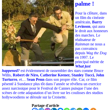
palme !
Pour la clôture, dans
un film du cinéaste
américain,
Barry
Levinson
, qui aura
le droit aux honneurs
des marches. Le
réalisateur de
Rainman
ne nous a
pas convaincu
depuis
Wag the Dog
en 1997. Le
principal mérite de
What just
happened?
est évidemment de rassembler des stars comme
Bruce
Willis
,
Robert de Niro, Catherine Keener, Stanley Tucci, John
Turturro
, et…
Sean Penn
dans son propre rôle. Car, ce film
pésenté à Sundance plus tôt dans l’année se révélera un exercice
assez narcissique pour le Festival de Cannes puisque l’une des
scènes de cette adapatation d’un livre sur les coulisses des studios
hollywoodiens se déroule sur la Croisette.
Partage d'article