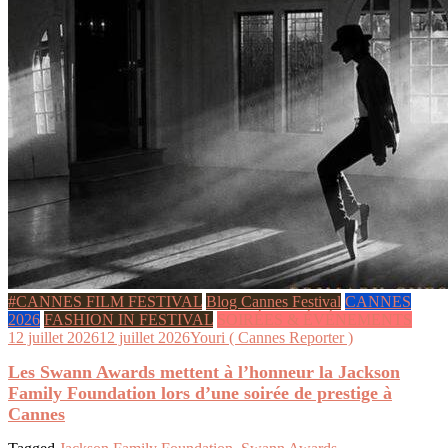
#CANNES FILM FESTIVAL
Blog Cannes Festival
CANNES
2026
FASHION IN FESTIVAL
SOIRÉES & ÉVÉNEMENTS
12 juillet 2026
12 juillet 2026
Youri ( Cannes Reporter )
Les Swann Awards mettent à l’honneur la Jackson
Family Foundation lors d’une soirée de prestige à
Cannes