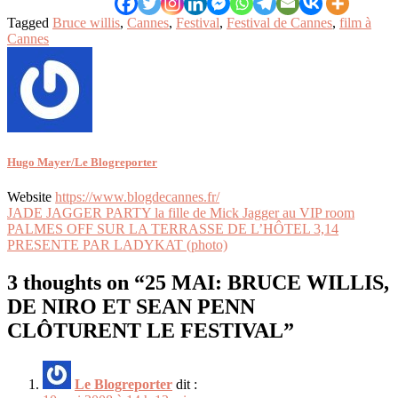
Tagged
Bruce willis
,
Cannes
,
Festival
,
Festival de Cannes
,
film à
Cannes
Hugo Mayer/Le Blogreporter
Website
https://www.blogdecannes.fr/
Navigation
JADE JAGGER PARTY la fille de Mick Jagger au VIP room
PALMES OFF SUR LA TERRASSE DE L’HÔTEL 3,14
de
PRESENTE PAR LADYKAT (photo)
l’article
3 thoughts on “
25 MAI: BRUCE WILLIS,
DE NIRO ET SEAN PENN
CLÔTURENT LE FESTIVAL
”
Le Blogreporter
dit :