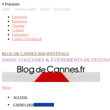
Skip
# Populaire
To
Cannes
Festival de Cannes
Festival
blog de cannes
Content
Facebook
Instagram
Youtube
Contact
Partenaires
Cannes Soundtrack
BLOG DE CANNES 2026 #FESTIVALS
INFOS, COULISSES & ÉVÉNEMENTS DU FESTIV
Menu
ACCUEIL
CANNES 2026
CANNES 2026