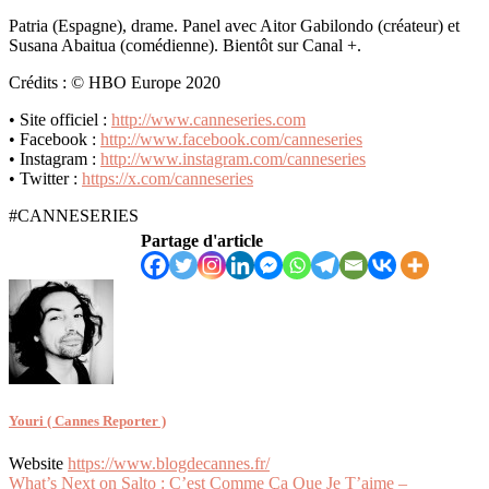
Patria (Espagne), drame. Panel avec Aitor Gabilondo (créateur) et
Susana Abaitua (comédienne). Bientôt sur Canal +.
Crédits : © HBO Europe 2020
• Site officiel :
http://www.canneseries.com
• Facebook :
http://www.facebook.com/canneseries
• Instagram :
http://www.instagram.com/canneseries
• Twitter :
https://x.com/canneseries
#CANNESERIES
Partage d'article
Youri ( Cannes Reporter )
Website
https://www.blogdecannes.fr/
Navigation
What’s Next on Salto : C’est Comme Ça Que Je T’aime –