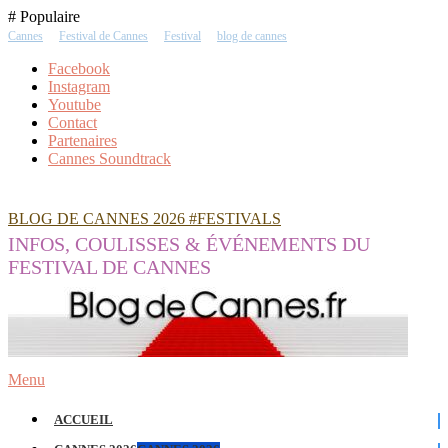
Skip
# Populaire
To
Cannes
Festival de Cannes
Festival
blog de cannes
Content
Facebook
Instagram
Youtube
Contact
Partenaires
Cannes Soundtrack
BLOG DE CANNES 2026 #FESTIVALS
INFOS, COULISSES & ÉVÉNEMENTS DU
FESTIVAL DE CANNES
Menu
ACCUEIL