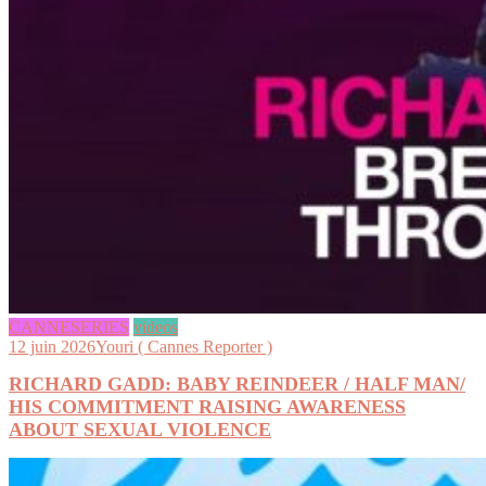
CANNESERIES
videos
12 juin 2026
Youri ( Cannes Reporter )
RICHARD GADD: BABY REINDEER / HALF MAN/
HIS COMMITMENT RAISING AWARENESS
ABOUT SEXUAL VIOLENCE