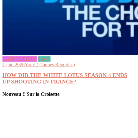
CANNESERIES
videos
1 juin 2026
Youri ( Cannes Reporter )
HOW DID THE WHITE LOTUS SEASON 4 ENDS
UP SHOOTING IN FRANCE?
Nouveau !! Sur la Croisette