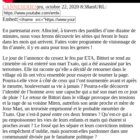
CANNESERIES
jeu, octobre 22, 2020 8:38am
URL:
Embed:
En partenariat avec Allociné, à travers des pastilles d’une dizaine de
minutes, nous vous ferons découvrir les séries qui feront
le buzz
dans les mois qui arrivent. Faites votre programme de visionnage de
fin d’année, il y en aura pour tous les genres !
Le jour de l’annonce du cessez le feu par ETA, Bittori se rend au
cimetière où est enterré son mari Txato, qui a été assassiné par les
terroristes. Elle lui raconte qu’elle a décidé de retourner dans le
village où ils ont vécu ensemble pour essayer de tourner la page.
Pourra-t-elle vivre à côté de ceux qui l’ont tourmentée avant et après
le meurtre, bouleversant sa vie à jamais ? Pourra-t-elle découvrir
l’identité de l’homme avec une capuche qui a tué son mari en ce jour
de pluie ? Le retour de Bittori dans le village provoque des tensions
et la rage de sa voisine Miren, autrefois son amie proche et mère de
Joxe Mari, un terroriste emprisonné et le probable meurtrier de
Txato. Que s’est-il passé entre ces deux femmes ? Qu’est-ce qui a
pu empoissonner les vies de leurs enfants et maris qui étaient si
proches avant ? Le fossé qui les sépare et leurs convictions intimes
les empêchent d’oublie, mais pourront-elles pardonner dans une
communauté divisée par le fanatisme politique ?