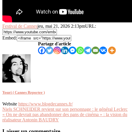
Festival de Cannes
jeu, mai 21, 2026 2:13pm
URL:
Embed:
Partage d'article
Youri ( Cannes Reporter )
Website
https://www.blogdecannes.fr/
Navigation
Niels SCHNEIDER revient sur son personnage : le général Leclerc
« On ne devrait pas abandonner des pans de cinéma » : la vision du
de
réalisateur Antonin BAUDRY
l’article
Laisser un commentaire