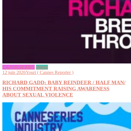
CANNESERIES
videos
12 juin 2026
Youri ( Cannes Reporter )
RICHARD GADD: BABY REINDEER / HALF MAN/
HIS COMMITMENT RAISING AWARENESS
ABOUT SEXUAL VIOLENCE