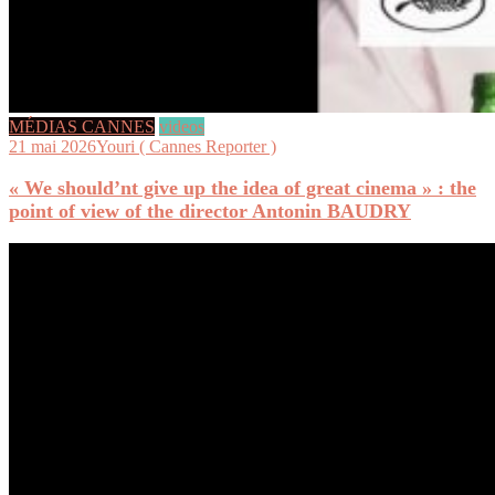
MÉDIAS CANNES
videos
21 mai 2026
Youri ( Cannes Reporter )
« We should’nt give up the idea of great cinema » : the
point of view of the director Antonin BAUDRY