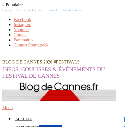
Skip
# Populaire
To
Cannes
Festival de Cannes
Festival
blog de cannes
Content
Facebook
Instagram
Youtube
Contact
Partenaires
Cannes Soundtrack
BLOG DE CANNES 2026 #FESTIVALS
INFOS, COULISSES & ÉVÉNEMENTS DU
FESTIVAL DE CANNES
Menu
ACCUEIL