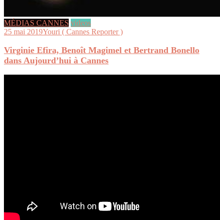
MÉDIAS CANNES
videos
25 mai 2019
Youri ( Cannes Reporter )
Virginie Efira, Benoît Magimel et Bertrand Bonello
dans Aujourd’hui à Cannes