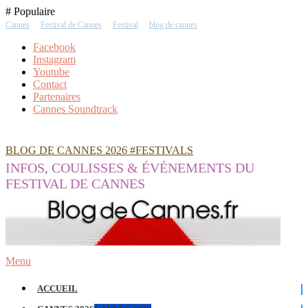
Skip
# Populaire
To
Cannes
Festival de Cannes
Festival
blog de cannes
Content
Facebook
Instagram
Youtube
Contact
Partenaires
Cannes Soundtrack
BLOG DE CANNES 2026 #FESTIVALS
INFOS, COULISSES & ÉVÉNEMENTS DU
FESTIVAL DE CANNES
Menu
ACCUEIL