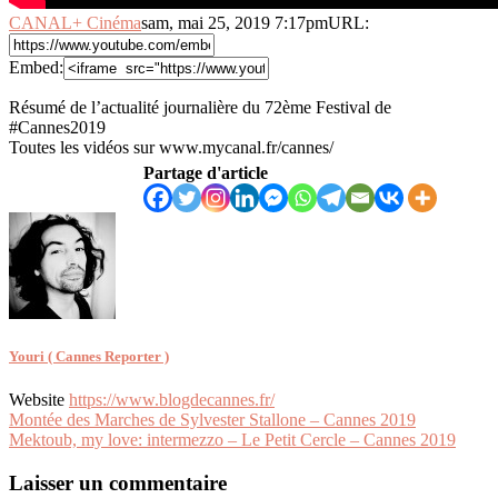
CANAL+ Cinéma
sam, mai 25, 2019 7:17pm
URL:
Embed:
Résumé de l’actualité journalière du 72ème Festival de
#Cannes2019
Toutes les vidéos sur www.mycanal.fr/cannes/
Partage d'article
Youri ( Cannes Reporter )
Website
https://www.blogdecannes.fr/
Navigation
Montée des Marches de Sylvester Stallone – Cannes 2019
Mektoub, my love: intermezzo – Le Petit Cercle – Cannes 2019
de
l’article
Laisser un commentaire