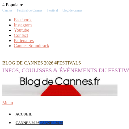
Skip
# Populaire
To
Cannes
Festival de Cannes
Festival
blog de cannes
Content
Facebook
Instagram
Youtube
Contact
Partenaires
Cannes Soundtrack
BLOG DE CANNES 2026 #FESTIVALS
INFOS, COULISSES & ÉVÉNEMENTS DU FESTIV
Menu
ACCUEIL
CANNES 2026
CANNES 2026