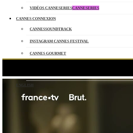
VIDÉOS CANNESERIES
CANNESERIES
CANNES CONNEXION
CANNESSOUNDTRACK
INSTAGRAM CANNES FESTIVAL
CANNES GOURMET
CONTACT
VAN
PARTENAIRES
ENGLISH