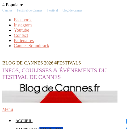
Skip
# Populaire
To
Cannes
Festival de Cannes
Festival
blog de cannes
Content
Facebook
Instagram
Youtube
Contact
Partenaires
Cannes Soundtrack
BLOG DE CANNES 2026 #FESTIVALS
INFOS, COULISSES & ÉVÉNEMENTS DU
FESTIVAL DE CANNES
Menu
ACCUEIL