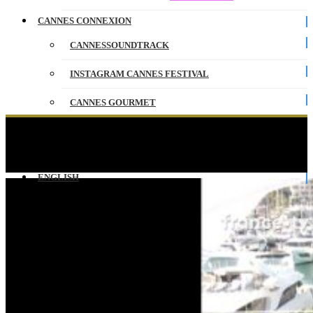
CANNES CONNEXION
CANNESSOUNDTRACK
INSTAGRAM CANNES FESTIVAL
CANNES GOURMET
CONTACT
Un Certain Regard : Rires complices entre les
membres du jury sur le photocall !
PARTENAIRES
ENGLISH