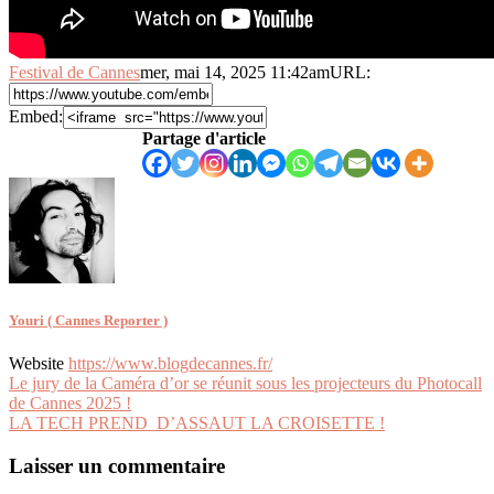
Festival de Cannes
mer, mai 14, 2025 11:42am
URL:
Embed:
Partage d'article
Youri ( Cannes Reporter )
Website
https://www.blogdecannes.fr/
Navigation
Le jury de la Caméra d’or se réunit sous les projecteurs du Photocall
de Cannes 2025 !
de
LA TECH PREND D’ASSAUT LA CROISETTE !
l’article
Laisser un commentaire