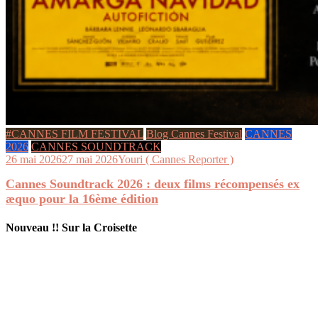
#CANNES FILM FESTIVAL
Blog Cannes Festival
CANNES
2026
CANNES SOUNDTRACK
26 mai 2026
27 mai 2026
Youri ( Cannes Reporter )
Cannes Soundtrack 2026 : deux films récompensés ex
æquo pour la 16ème édition
Nouveau !! Sur la Croisette