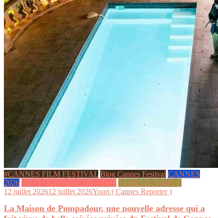
#CANNES FILM FESTIVAL
Blog Cannes Festival
CANNES
2026
SOIRÉES & ÉVÉNEMENTS
STARS & PEOPLE
12 juillet 2026
12 juillet 2026
Youri ( Cannes Reporter )
La Maison de Pompadour, une nouvelle adresse qui a