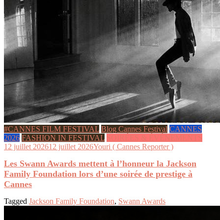
#CANNES FILM FESTIVAL
Blog Cannes Festival
CANNES
2026
FASHION IN FESTIVAL
SOIRÉES & ÉVÉNEMENTS
12 juillet 2026
12 juillet 2026
Youri ( Cannes Reporter )
Les Swann Awards mettent à l’honneur la Jackson
Family Foundation lors d’une soirée de prestige à
Cannes
Tagged
Jackson Family Foundation
,
Swann Awards