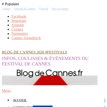
Skip
# Populaire
To
Cannes
Festival de Cannes
Festival
blog de cannes
Content
Facebook
Instagram
Youtube
Contact
Partenaires
Cannes Soundtrack
BLOG DE CANNES 2026 #FESTIVALS
INFOS, COULISSES & ÉVÉNEMENTS DU
FESTIVAL DE CANNES
Menu
ACCUEIL