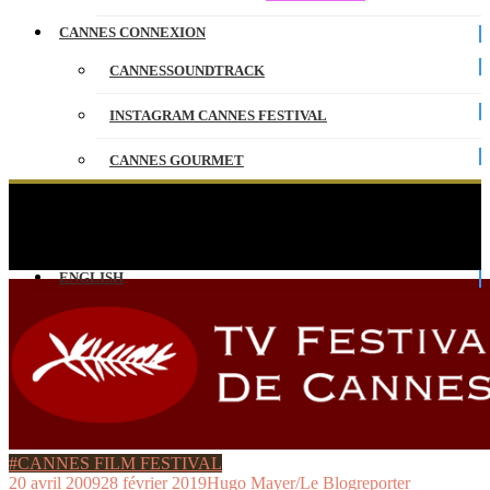
CANNES CONNEXION
CANNESSOUNDTRACK
INSTAGRAM CANNES FESTIVAL
CANNES GOURMET
CONTACT
TV Festival de Cannes sera diffusée sur CanalSat
et Orange Tv.
PARTENAIRES
ENGLISH
#CANNES FILM FESTIVAL
20 avril 2009
28 février 2019
Hugo Mayer/Le Blogreporter