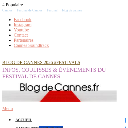
Skip
# Populaire
To
Cannes
Festival de Cannes
Festival
blog de cannes
Content
Facebook
Instagram
Youtube
Contact
Partenaires
Cannes Soundtrack
BLOG DE CANNES 2026 #FESTIVALS
INFOS, COULISSES & ÉVÉNEMENTS DU
FESTIVAL DE CANNES
Menu
ACCUEIL