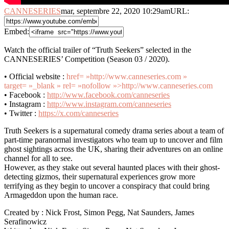
CANNESERIES
mar, septembre 22, 2020 10:29am
URL:
Embed:
Watch the official trailer of “Truth Seekers” selected in the
CANNESERIES’ Competition (Season 03 / 2020).
• Official website :
href= »http://www.canneseries.com »
target= »_blank » rel= »nofollow »>http://www.canneseries.com
• Facebook :
http://www.facebook.com/canneseries
• Instagram :
http://www.instagram.com/canneseries
• Twitter :
https://x.com/canneseries
Truth Seekers is a supernatural comedy drama series about a team of
part-time paranormal investigators who team up to uncover and film
ghost sightings across the UK, sharing their adventures on an online
channel for all to see.
However, as they stake out several haunted places with their ghost-
detecting gizmos, their supernatural experiences grow more
terrifying as they begin to uncover a conspiracy that could bring
Armageddon upon the human race.
Created by : Nick Frost, Simon Pegg, Nat Saunders, James
Serafinowicz