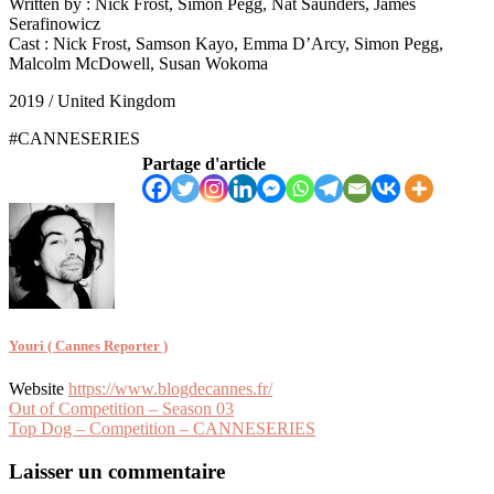
Written by : Nick Frost, Simon Pegg, Nat Saunders, James
Serafinowicz
Cast : Nick Frost, Samson Kayo, Emma D’Arcy, Simon Pegg,
Malcolm McDowell, Susan Wokoma
2019 / United Kingdom
#CANNESERIES
Partage d'article
Youri ( Cannes Reporter )
Website
https://www.blogdecannes.fr/
Navigation
Out of Competition – Season 03
Top Dog – Competition – CANNESERIES
de
l’article
Laisser un commentaire