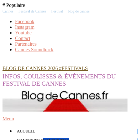
Skip
# Populaire
To
Cannes
Festival de Cannes
Festival
blog de cannes
Content
Facebook
Instagram
Youtube
Contact
Partenaires
Cannes Soundtrack
BLOG DE CANNES 2026 #FESTIVALS
INFOS, COULISSES & ÉVÉNEMENTS DU
FESTIVAL DE CANNES
Menu
ACCUEIL