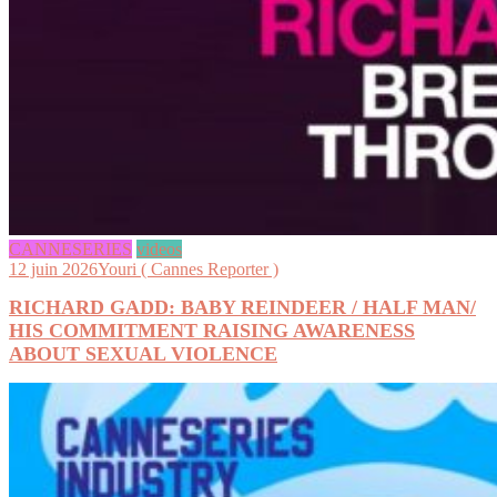
CANNESERIES
videos
12 juin 2026
Youri ( Cannes Reporter )
RICHARD GADD: BABY REINDEER / HALF MAN/
HIS COMMITMENT RAISING AWARENESS
ABOUT SEXUAL VIOLENCE