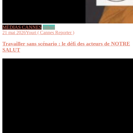
MÉDIAS CANNES
videos
21 mai 2026
Youri ( Cannes Reporter )
Travailler sans scénario : le défi des acteurs de NOTRE
SALUT