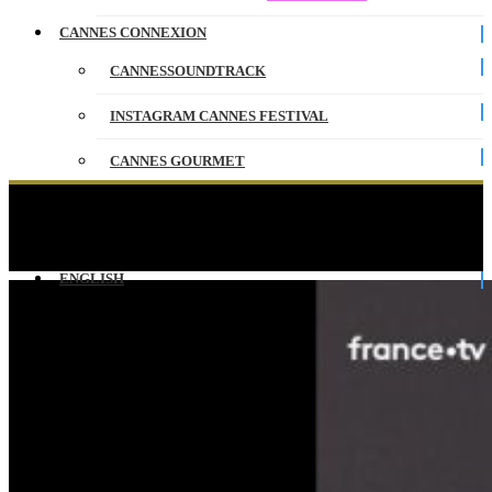
CANNES CONNEXION
CANNESSOUNDTRACK
INSTAGRAM CANNES FESTIVAL
CANNES GOURMET
CONTACT
Travailler sans scénario : le défi des acteurs de
NOTRE SALUT
PARTENAIRES
ENGLISH