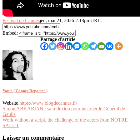
Festival de Cannes
jeu, mai 21, 2026 2:13pm
URL:
Embed:
Partage d'article
Youri ( Cannes Reporter )
Website
https://www.blogdecannes.fr/
Navigation
Simon ABKARIAN : sa reflexion pour incarner le Général de
Gaulle
de
Work without a script, the challenge of the actors from NOTRE
l’article
SALUT
Laisser un commentaire