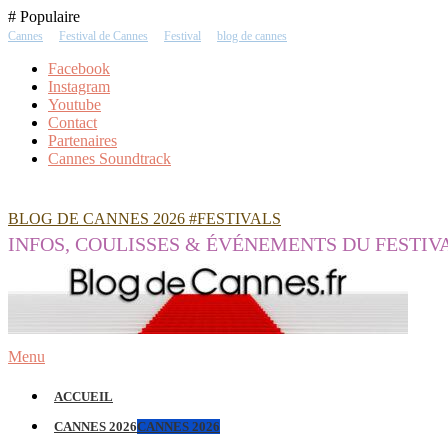
Skip
# Populaire
To
Cannes
Festival de Cannes
Festival
blog de cannes
Content
Facebook
Instagram
Youtube
Contact
Partenaires
Cannes Soundtrack
BLOG DE CANNES 2026 #FESTIVALS
INFOS, COULISSES & ÉVÉNEMENTS DU FESTIV
Menu
ACCUEIL
CANNES 2026
CANNES 2026