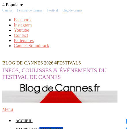
Skip
# Populaire
To
Cannes
Festival de Cannes
Festival
blog de cannes
Content
Facebook
Instagram
Youtube
Contact
Partenaires
Cannes Soundtrack
BLOG DE CANNES 2026 #FESTIVALS
INFOS, COULISSES & ÉVÉNEMENTS DU
FESTIVAL DE CANNES
Menu
ACCUEIL