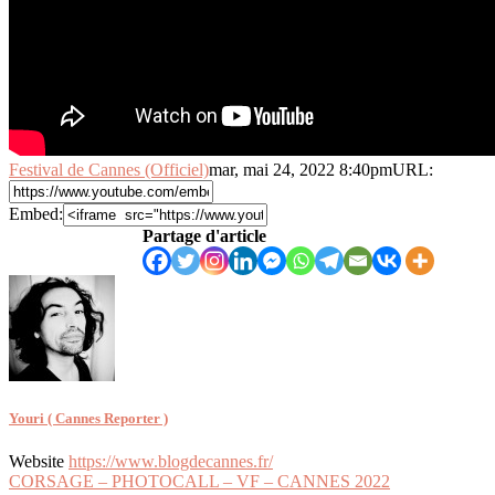
Festival de Cannes (Officiel)
mar, mai 24, 2022 8:40pm
URL:
Embed:
Partage d'article
Youri ( Cannes Reporter )
Website
https://www.blogdecannes.fr/
Navigation
CORSAGE – PHOTOCALL – VF – CANNES 2022