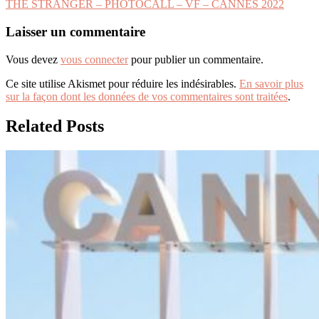
THE STRANGER – PHOTOCALL – VF – CANNES 2022
de
l’article
Laisser un commentaire
Vous devez
vous connecter
pour publier un commentaire.
Ce site utilise Akismet pour réduire les indésirables.
En savoir plus
sur la façon dont les données de vos commentaires sont traitées
.
Related Posts