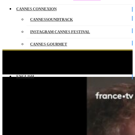
CANNES CONNEXION
CANNESSOUNDTRACK
INSTAGRAM CANNES FESTIVAL
CANNES GOURMET
CONTACT
The philosophy of László NEMES : refusing the
digital
PARTENAIRES
ENGLISH