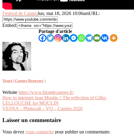
Festival de Cannes
lun, mai 18, 2026 10:06am
URL:
Embed:
Partage d'article
Youri ( Cannes Reporter )
Website
https://www.blogdecannes.fr/
Navigation
How to interpret Jean Moulin ? The reflection of Gilles
LELLOUCHE for MOULIN
de
VESNA – Photocall – VO – Cannes 2026
l’article
Laisser un commentaire
Vous devez
vous connecter
pour publier un commentaire.