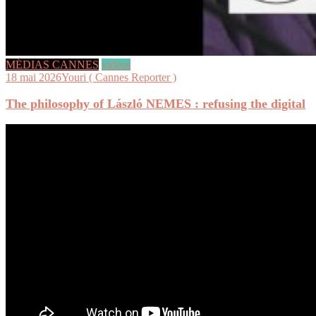
MÉDIAS CANNES
videos
18 mai 2026
Youri ( Cannes Reporter )
The philosophy of László NEMES : refusing the digital