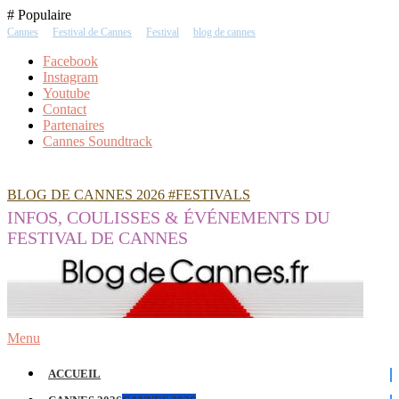
Skip
# Populaire
To
Cannes
Festival de Cannes
Festival
blog de cannes
Content
Facebook
Instagram
Youtube
Contact
Partenaires
Cannes Soundtrack
BLOG DE CANNES 2026 #FESTIVALS
INFOS, COULISSES & ÉVÉNEMENTS DU
FESTIVAL DE CANNES
Menu
ACCUEIL