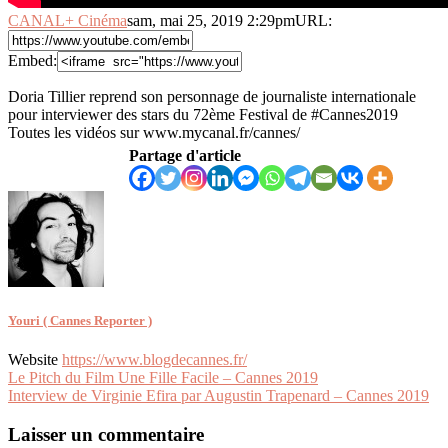
CANAL+ Cinéma
sam, mai 25, 2019 2:29pm
URL:
Embed:
Doria Tillier reprend son personnage de journaliste internationale
pour interviewer des stars du 72ème Festival de #Cannes2019
Toutes les vidéos sur
www.mycanal.fr/cannes/
Partage d'article
Youri ( Cannes Reporter )
Website
https://www.blogdecannes.fr/
Navigation
Le Pitch du Film Une Fille Facile – Cannes 2019
Interview de Virginie Efira par Augustin Trapenard – Cannes 2019
de
l’article
Laisser un commentaire