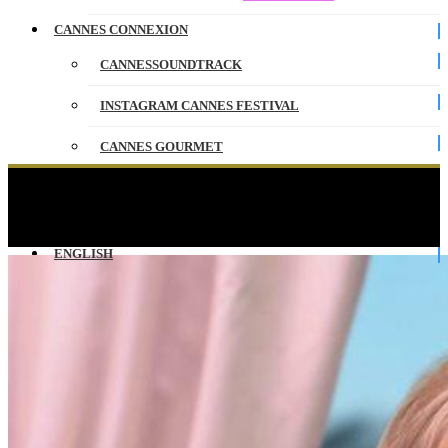
CANNES CONNEXION
CANNESSOUNDTRACK
INSTAGRAM CANNES FESTIVAL
CANNES GOURMET
CONTACT
The Peepee show by Doria Tillier avec Sara
Giraudeau – Cannes 2019
PARTENAIRES
ENGLISH