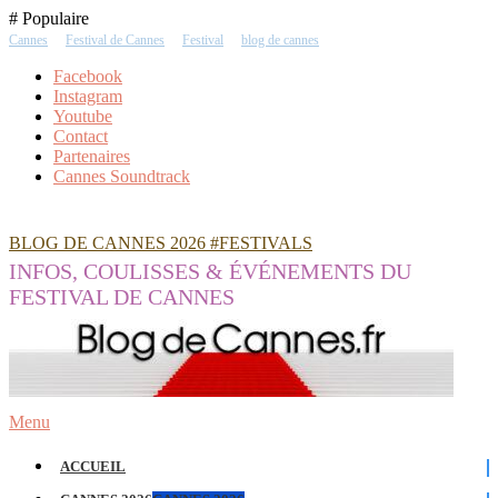
Skip
# Populaire
To
Cannes
Festival de Cannes
Festival
blog de cannes
Content
Facebook
Instagram
Youtube
Contact
Partenaires
Cannes Soundtrack
BLOG DE CANNES 2026 #FESTIVALS
INFOS, COULISSES & ÉVÉNEMENTS DU
FESTIVAL DE CANNES
Menu
ACCUEIL