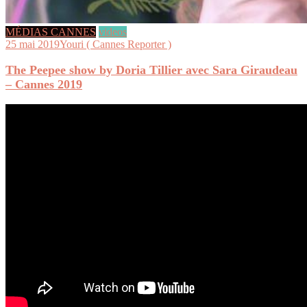
MÉDIAS CANNES
videos
25 mai 2019
Youri ( Cannes Reporter )
The Peepee show by Doria Tillier avec Sara Giraudeau
– Cannes 2019