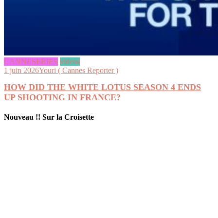
CANNESERIES
videos
1 juin 2026
Youri ( Cannes Reporter )
HOW DID THE WHITE LOTUS SEASON 4 ENDS
UP SHOOTING IN FRANCE?
Nouveau !! Sur la Croisette