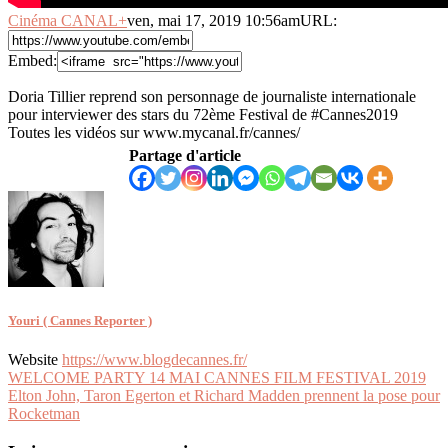
Cinéma CANAL+
ven, mai 17, 2019 10:56am
URL:
Embed:
Doria Tillier reprend son personnage de journaliste internationale
pour interviewer des stars du 72ème Festival de #Cannes2019
Toutes les vidéos sur
www.mycanal.fr/cannes/
Partage d'article
Youri ( Cannes Reporter )
Website
https://www.blogdecannes.fr/
Navigation
WELCOME PARTY 14 MAI CANNES FILM FESTIVAL 2019
Elton John, Taron Egerton et Richard Madden prennent la pose pour
de
Rocketman
l’article