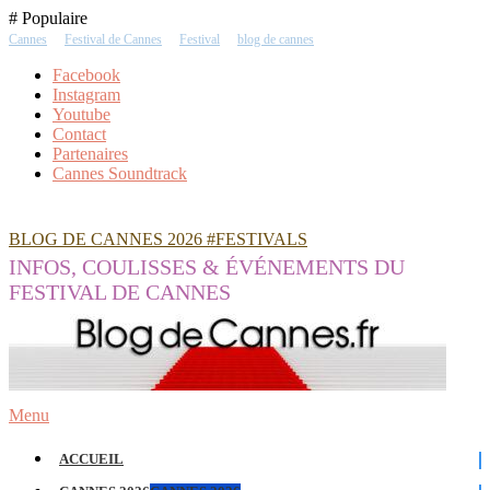
Skip
# Populaire
To
Cannes
Festival de Cannes
Festival
blog de cannes
Content
Facebook
Instagram
Youtube
Contact
Partenaires
Cannes Soundtrack
BLOG DE CANNES 2026 #FESTIVALS
INFOS, COULISSES & ÉVÉNEMENTS DU
FESTIVAL DE CANNES
Menu
ACCUEIL