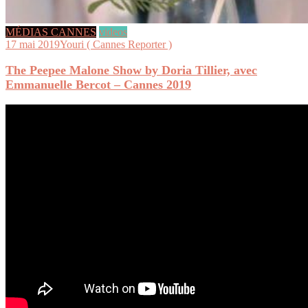
MÉDIAS CANNES
videos
17 mai 2019
Youri ( Cannes Reporter )
The Peepee Malone Show by Doria Tillier, avec
Emmanuelle Bercot – Cannes 2019