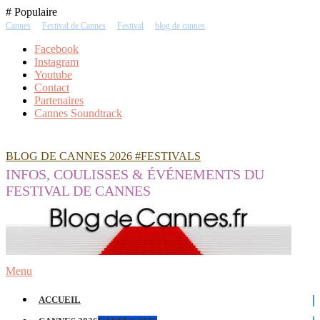
Skip
# Populaire
To
Cannes
Festival de Cannes
Festival
blog de cannes
Content
Facebook
Instagram
Youtube
Contact
Partenaires
Cannes Soundtrack
BLOG DE CANNES 2026 #FESTIVALS
INFOS, COULISSES & ÉVÉNEMENTS DU
FESTIVAL DE CANNES
Menu
ACCUEIL