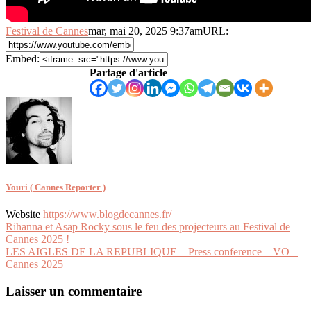
Festival de Cannes
mar, mai 20, 2025 9:37am
URL:
Embed:
Partage d'article
Youri ( Cannes Reporter )
Website
https://www.blogdecannes.fr/
Navigation
Rihanna et Asap Rocky sous le feu des projecteurs au Festival de
Cannes 2025 !
de
LES AIGLES DE LA REPUBLIQUE – Press conference – VO –
l’article
Cannes 2025
Laisser un commentaire