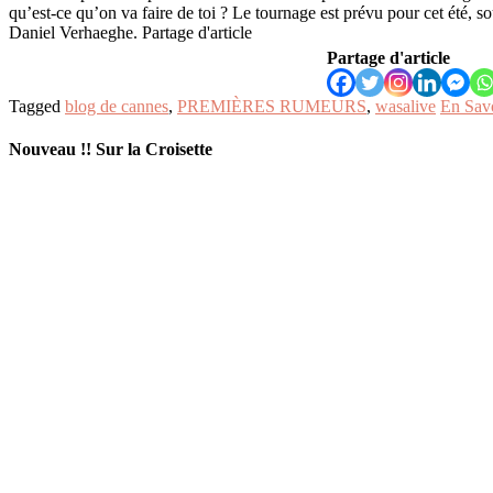
qu’est-ce qu’on va faire de toi ? Le tournage est prévu pour cet été, so
Daniel Verhaeghe. Partage d'article
Partage d'article
Tagged
blog de cannes
,
PREMIÈRES RUMEURS
,
wasalive
En Sav
Nouveau !! Sur la Croisette