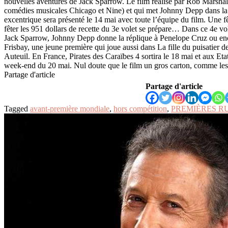
nouvelles aventures de Jack Sparrow. Le film réalisé par Rob Marshall 
comédies musicales Chicago et Nine) et qui met Johnny Depp dans la 
excentrique sera présenté le 14 mai avec toute l’équipe du film. Une
fêter les 951 dollars de recette du 3e volet se prépare… Dans ce 4e vo
Jack Sparrow, Johnny Depp donne la réplique à Penelope Cruz ou enc
Frisbay, une jeune première qui joue aussi dans La fille du puisatier d
Auteuil. En France, Pirates des Caraïbes 4 sortira le 18 mai et aux Etats
week-end du 20 mai. Nul doute que le film un gros carton, comme les
Partage d'article
Partage d'article
Tagged
avant-première mondiale
,
hors compétition
,
PREMIÈRES R