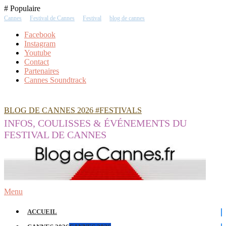
Skip
# Populaire
To
Cannes
Festival de Cannes
Festival
blog de cannes
Content
Facebook
Instagram
Youtube
Contact
Partenaires
Cannes Soundtrack
BLOG DE CANNES 2026 #FESTIVALS
INFOS, COULISSES & ÉVÉNEMENTS DU
FESTIVAL DE CANNES
Menu
ACCUEIL