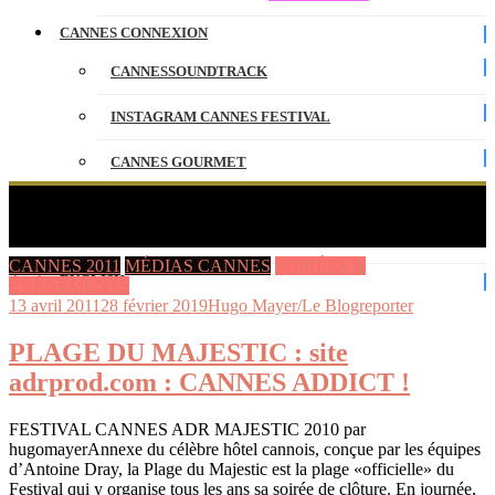
CANNES CONNEXION
CANNESSOUNDTRACK
INSTAGRAM CANNES FESTIVAL
CANNES GOURMET
CONTACT
Étiquette :
PREMIÈRES RUMEURS
PARTENAIRES
CANNES 2011
MÉDIAS CANNES
SOIRÉES &
ENGLISH
ÉVÉNEMENTS
13 avril 2011
28 février 2019
Hugo Mayer/Le Blogreporter
PLAGE DU MAJESTIC : site
adrprod.com : CANNES ADDICT !
FESTIVAL CANNES ADR MAJESTIC 2010 par
hugomayerAnnexe du célèbre hôtel cannois, conçue par les équipes
d’Antoine Dray, la Plage du Majestic est la plage «officielle» du
Festival qui y organise tous les ans sa soirée de clôture. En journée,