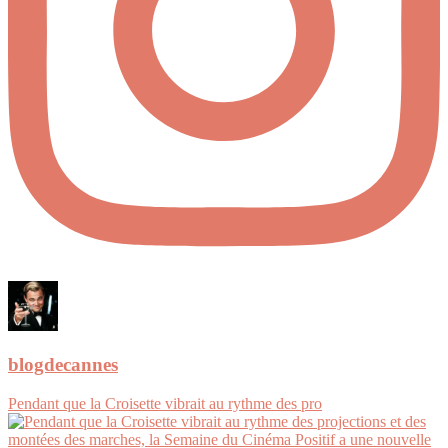
blogdecannes
Pendant que la Croisette vibrait au rythme des pro