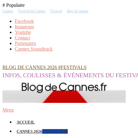
Skip
# Populaire
To
Cannes
Festival de Cannes
Festival
blog de cannes
Content
Facebook
Instagram
Youtube
Contact
Partenaires
Cannes Soundtrack
BLOG DE CANNES 2026 #FESTIVALS
INFOS, COULISSES & ÉVÉNEMENTS DU FESTIV
Menu
ACCUEIL
CANNES 2026
CANNES 2026