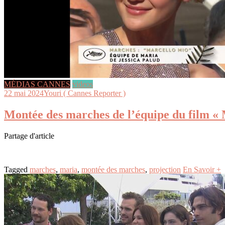
MÉDIAS CANNES
videos
22 mai 2024
Youri ( Cannes Reporter )
Montée des marches de l’équipe du film
Partage d'article
Tagged
marches
,
maria
,
montée des marches
,
projection
En Savoir +