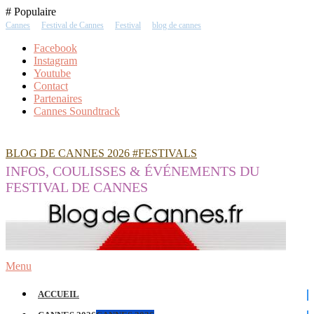
Skip
# Populaire
To
Cannes
Festival de Cannes
Festival
blog de cannes
Content
Facebook
Instagram
Youtube
Contact
Partenaires
Cannes Soundtrack
BLOG DE CANNES 2026 #FESTIVALS
INFOS, COULISSES & ÉVÉNEMENTS DU
FESTIVAL DE CANNES
Menu
ACCUEIL