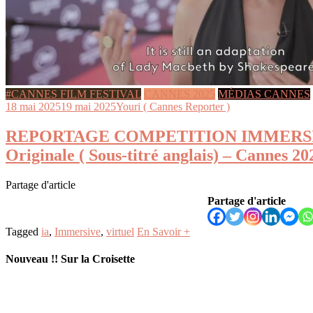
#CANNES FILM FESTIVAL
CANNES 2025
MÉDIAS CANNES
18 mai 2025
19 mai 2025
Youri ( Cannes Reporter )
REPORTAGE COMPETITION IMMERSIV
Originale ( Sous-titré anglais) – Cannes 20
Partage d'article
Partage d'article
Tagged
ia
,
Immersive
,
virtuel
En Savoir +
Nouveau !! Sur la Croisette