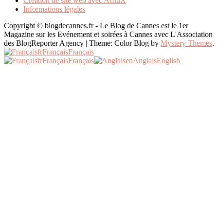
Création de site web avec AffluX
Informations légales
Copyright © blogdecannes.fr - Le Blog de Cannes est le 1er
Magazine sur les Evénement et soirées à Cannes avec L'Association
des BlogReporter Agency
|
Theme: Color Blog by
Mystery Themes
.
fr
Français
Français
fr
Français
Français
en
Anglais
English