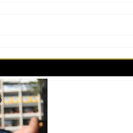
Étiquette :
Horyou Village