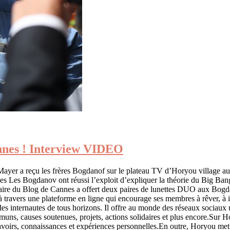
annes ! Interview VIDEO
ayer a reçu les frères Bogdanof sur le plateau TV d’Horyou village a
 Les Bogdanov ont réussi l’exploit d’expliquer la théorie du Big Ban
naire du Blog de Cannes a offert deux paires de lunettes DUO aux Bo
 travers une plateforme en ligne qui encourage ses membres à rêver, à i
 des internautes de tous horizons. Il offre au monde des réseaux socia
ns, causes soutenues, projets, actions solidaires et plus encore.Sur Ho
voirs, connaissances et expériences personnelles.En outre, Horyou met à 