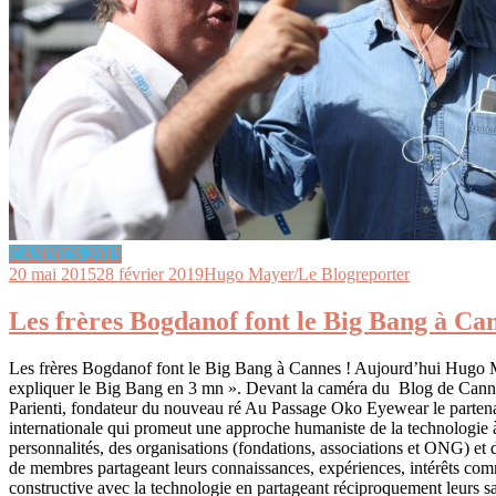
CANNES 2015
20 mai 2015
28 février 2019
Hugo Mayer/Le Blogreporter
Les frères Bogdanof font le Big Bang à C
Les frères Bogdanof font le Big Bang à Cannes ! Aujourd’hui Hugo M
expliquer le Big Bang en 3 mn ». Devant la caméra du Blog de Cannes
Parienti, fondateur du nouveau ré Au Passage Oko Eyewear le parte
internationale qui promeut une approche humaniste de la technologie à
personnalités, des organisations (fondations, associations et ONG) et
de membres partageant leurs connaissances, expériences, intérêts commu
constructive avec la technologie en partageant réciproquement leurs sa