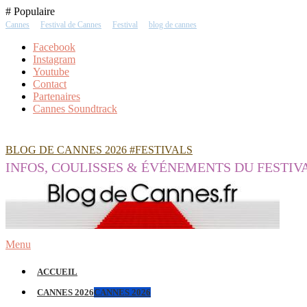
Skip
# Populaire
To
Cannes
Festival de Cannes
Festival
blog de cannes
Content
Facebook
Instagram
Youtube
Contact
Partenaires
Cannes Soundtrack
BLOG DE CANNES 2026 #FESTIVALS
INFOS, COULISSES & ÉVÉNEMENTS DU FESTIV
Menu
ACCUEIL
CANNES 2026
CANNES 2026