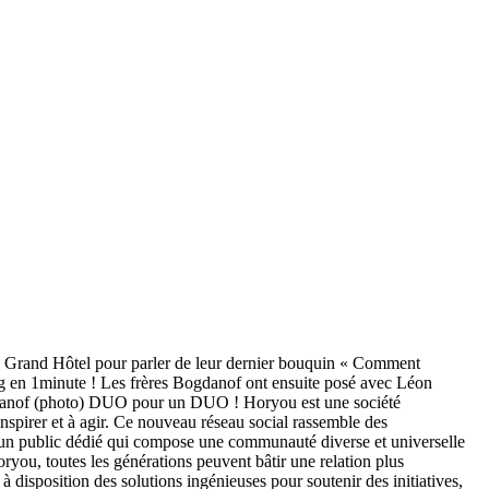
u Grand Hôtel pour parler de leur dernier bouquin « Comment
g en 1minute ! Les frères Bogdanof ont ensuite posé avec Léon
gdanof (photo) DUO pour un DUO ! Horyou est une société
nspirer et à agir. Ce nouveau réseau social rassemble des
ux un public dédié qui compose une communauté diverse et universelle
ryou, toutes les générations peuvent bâtir une relation plus
disposition des solutions ingénieuses pour soutenir des initiatives,