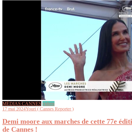
MÉDIAS CANNES
videos
17 mai 2024
Youri ( Cannes Reporter )
Demi moore aux marches de cette 77e éditi
de Cannes !