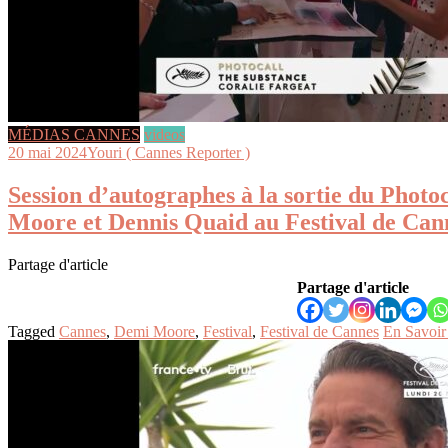
MÉDIAS CANNES
videos
20 mai 2024
Youri ( Cannes Reporter )
Session d’autographes à la sortie du Photo
Moore et Dennis Quaid au Festival de Can
Partage d'article
Partage d'article
Tagged
Cannes
,
Demi Moore
,
Festival
,
Festival de Cannes
En Savoir