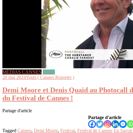
MÉDIAS CANNES
videos
20 mai 2024
Youri ( Cannes Reporter )
Demi Moore et Denis Quaid au Photocall de
du Festival de Cannes !
Partage d'article
Partage d'article
Tagged
Cannes
,
Demi Moore
,
Festival
,
Festival de Cannes
En Savoir