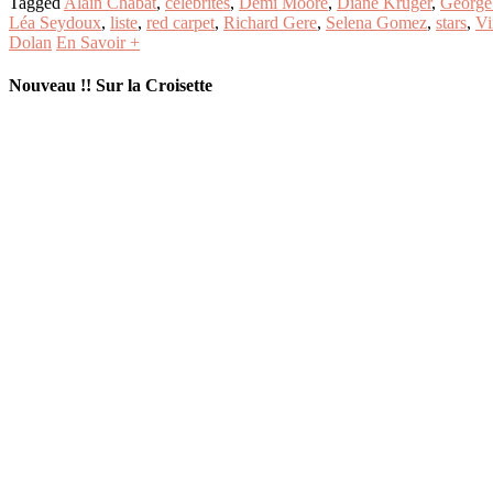
Tagged
Alain Chabat
,
célébrités
,
Demi Moore
,
Diane Kruger
,
George
Léa Seydoux
,
liste
,
red carpet
,
Richard Gere
,
Selena Gomez
,
stars
,
Vi
Dolan
En Savoir +
Nouveau !! Sur la Croisette