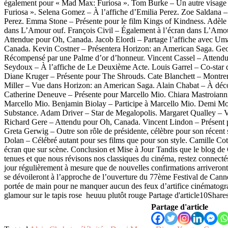
également pour « Mad Max: Furiosa ». Tom Burke – Un autre visag
Furiosa ». Selena Gomez – À l’affiche d’Emilia Perez. Zoe Saldana –
Perez. Emma Stone – Présente pour le film Kings of Kindness. Adèl
dans L’Amour ouf. François Civil – Également à l’écran dans L’Am
Attendue pour Oh, Canada. Jacob Elordi – Partage l’affiche avec U
Canada. Kevin Costner – Présentera Horizon: an American Saga. Ge
Récompensé par une Palme d’or d’honneur. Vincent Cassel – Attendu
Seydoux – À l’affiche de Le Deuxième Acte. Louis Garrel – Co-star
Diane Kruger – Présente pour The Shrouds. Cate Blanchett – Montr
Miller – Vue dans Horizon: an American Saga. Alain Chabat – À déc
Catherine Deneuve – Présente pour Marcello Mio. Chiara Mastroiann
Marcello Mio. Benjamin Biolay – Participe à Marcello Mio. Demi Mo
Substance. Adam Driver – Star de Megalopolis. Margaret Qualley – 
Richard Gere – Attendu pour Oh, Canada. Vincent Lindon – Présent
Greta Gerwig – Outre son rôle de présidente, célèbre pour son récent
Dolan – Célébré autant pour ses films que pour son style. Camille Cot
écran que sur scène. Conclusion et Mise à Jour Tandis que le blog de
tenues et que nous révisons nos classiques du cinéma, restez connectés 
jour régulièrement à mesure que de nouvelles confirmations arriveront 
se dévoileront à l’approche de l’ouverture du 77ème Festival de Cann
portée de main pour ne manquer aucun des feux d’artifice cinématog
glamour sur le tapis rose heuuu plutôt rouge Partage d'article10Share
Partage d'article