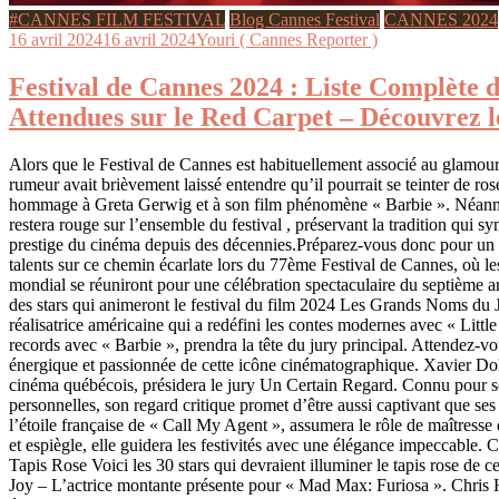
#CANNES FILM FESTIVAL
Blog Cannes Festival
CANNES 2024
16 avril 2024
16 avril 2024
Youri ( Cannes Reporter )
Festival de Cannes 2024 : Liste Complète d
Attendues sur le Red Carpet – Découvrez l
Alors que le Festival de Cannes est habituellement associé au glamour
rumeur avait brièvement laissé entendre qu’il pourrait se teinter de ros
hommage à Greta Gerwig et à son film phénomène « Barbie ». Néanmoi
restera rouge sur l’ensemble du festival , préservant la tradition qui sy
prestige du cinéma depuis des décennies.Préparez-vous donc pour un d
talents sur ce chemin écarlate lors du 77ème Festival de Cannes, où le
mondial se réuniront pour une célébration spectaculaire du septième a
des stars qui animeront le festival du film 2024 Les Grands Noms du 
réalisatrice américaine qui a redéfini les contes modernes avec « Litt
records avec « Barbie », prendra la tête du jury principal. Attendez-v
énergique et passionnée de cette icône cinématographique. Xavier Dol
cinéma québécois, présidera le jury Un Certain Regard. Connu pour s
personnelles, son regard critique promet d’être aussi captivant que ses
l’étoile française de « Call My Agent », assumera le rôle de maîtress
et espiègle, elle guidera les festivités avec une élégance impeccable. C
Tapis Rose Voici les 30 stars qui devraient illuminer le tapis rose de c
Joy – L’actrice montante présente pour « Mad Max: Furiosa ». Chri