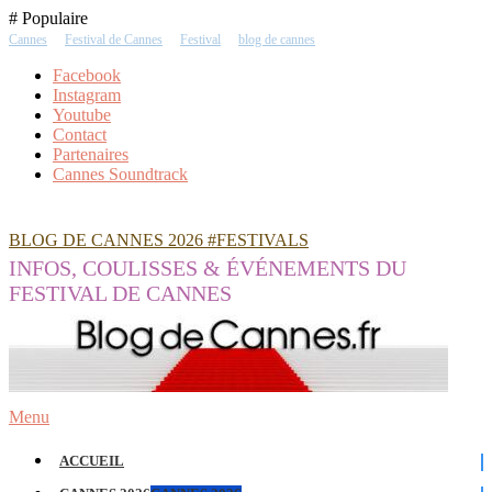
Skip
# Populaire
To
Cannes
Festival de Cannes
Festival
blog de cannes
Content
Facebook
Instagram
Youtube
Contact
Partenaires
Cannes Soundtrack
BLOG DE CANNES 2026 #FESTIVALS
INFOS, COULISSES & ÉVÉNEMENTS DU
FESTIVAL DE CANNES
Menu
ACCUEIL