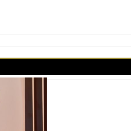
Étiquette :
cannes69