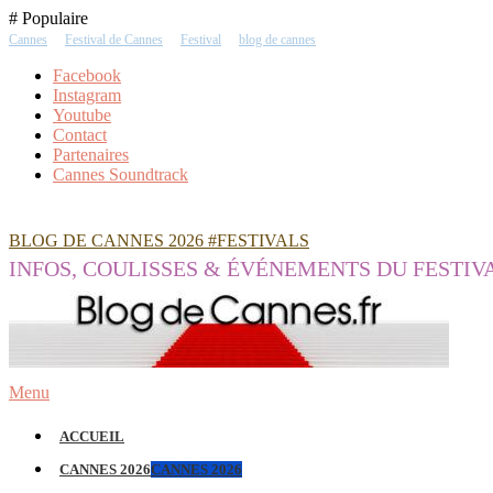
Skip
# Populaire
To
Cannes
Festival de Cannes
Festival
blog de cannes
Content
Facebook
Instagram
Youtube
Contact
Partenaires
Cannes Soundtrack
BLOG DE CANNES 2026 #FESTIVALS
INFOS, COULISSES & ÉVÉNEMENTS DU FESTIV
Menu
ACCUEIL
CANNES 2026
CANNES 2026