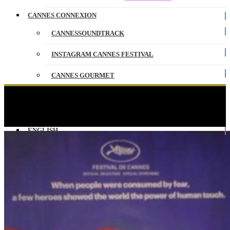
CANNES CONNEXION
CANNESSOUNDTRACK
INSTAGRAM CANNES FESTIVAL
CANNES GOURMET
CONTACT
Souvenirs de Cannes de Dan Krauss – 5B –
Cannes 2019
PARTENAIRES
ENGLISH