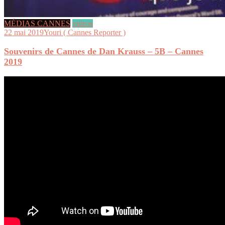
MÉDIAS CANNES
videos
22 mai 2019
Youri ( Cannes Reporter )
Souvenirs de Cannes de Dan Krauss – 5B – Cannes
2019