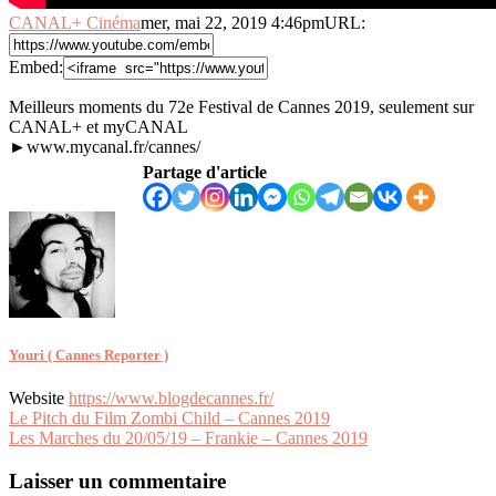
CANAL+ Cinéma
mer, mai 22, 2019 4:46pm
URL:
Embed:
Meilleurs moments du 72e Festival de Cannes 2019, seulement sur
CANAL+ et myCANAL
►www.mycanal.fr/cannes/
Partage d'article
Youri ( Cannes Reporter )
Website
https://www.blogdecannes.fr/
Navigation
Le Pitch du Film Zombi Child – Cannes 2019
Les Marches du 20/05/19 – Frankie – Cannes 2019
de
l’article
Laisser un commentaire