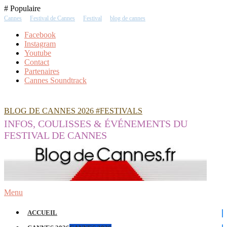
Skip
# Populaire
To
Cannes
Festival de Cannes
Festival
blog de cannes
Content
Facebook
Instagram
Youtube
Contact
Partenaires
Cannes Soundtrack
BLOG DE CANNES 2026 #FESTIVALS
INFOS, COULISSES & ÉVÉNEMENTS DU
FESTIVAL DE CANNES
Menu
ACCUEIL