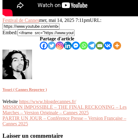
Festival de Cannes
mer, mai 14, 2025 7:11pm
URL:
Embed:
Partage d'article
Youri ( Cannes Reporter )
Website
https://www.blogdecannes.fr/
Navigation
MISSION IMPOSSIBLE – THE FINAL RECKONING – Les
Marches – Version Originale – Cannes 2025
de
PARTIR UN JOUR – Conférence Presse – Version Française –
l’article
Cannes 2025
Laisser un commentaire