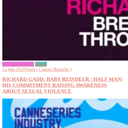
CANNESERIES
videos
12 juin 2026
Youri ( Cannes Reporter )
RICHARD GADD: BABY REINDEER / HALF MAN/
HIS COMMITMENT RAISING AWARENESS
ABOUT SEXUAL VIOLENCE