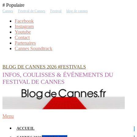
Skip
# Populaire
To
Cannes
Festival de Cannes
Festival
blog de cannes
Content
Facebook
Instagram
Youtube
Contact
Partenaires
Cannes Soundtrack
BLOG DE CANNES 2026 #FESTIVALS
INFOS, COULISSES & ÉVÉNEMENTS DU
FESTIVAL DE CANNES
Menu
ACCUEIL