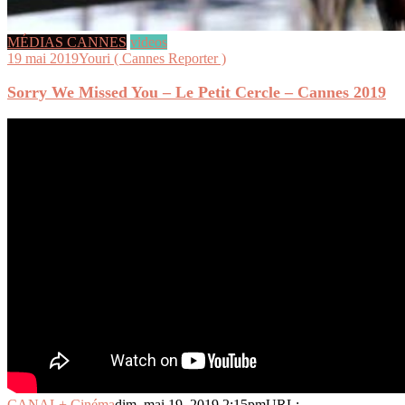
MÉDIAS CANNES
videos
19 mai 2019
Youri ( Cannes Reporter )
Sorry We Missed You – Le Petit Cercle – Cannes 2019
CANAL+ Cinéma
dim, mai 19, 2019 2:15pm
URL: