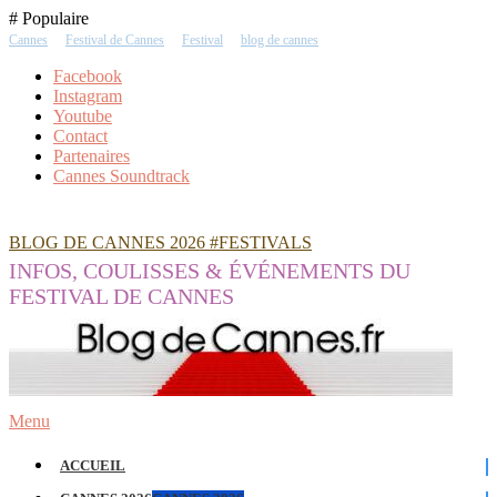
Skip
# Populaire
To
Cannes
Festival de Cannes
Festival
blog de cannes
Content
Facebook
Instagram
Youtube
Contact
Partenaires
Cannes Soundtrack
BLOG DE CANNES 2026 #FESTIVALS
INFOS, COULISSES & ÉVÉNEMENTS DU
FESTIVAL DE CANNES
Menu
ACCUEIL