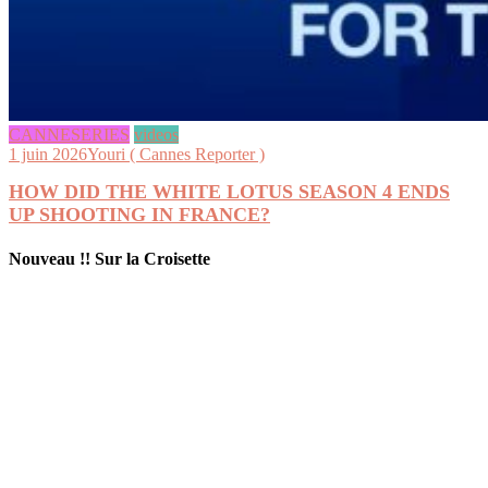
CANNESERIES
videos
1 juin 2026
Youri ( Cannes Reporter )
HOW DID THE WHITE LOTUS SEASON 4 ENDS
UP SHOOTING IN FRANCE?
Nouveau !! Sur la Croisette