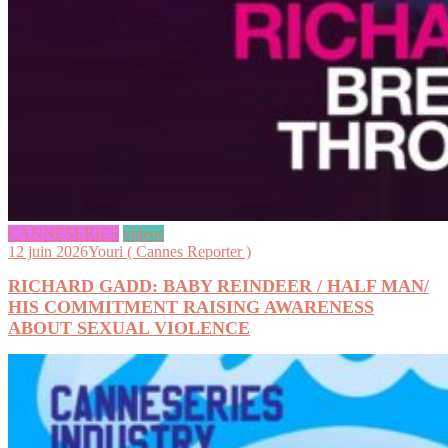
CANNESERIES
videos
12 juin 2026
Youri ( Cannes Reporter )
RICHARD GADD: BABY REINDEER / HALF MAN/
HIS COMMITMENT RAISING AWARENESS
ABOUT SEXUAL VIOLENCE