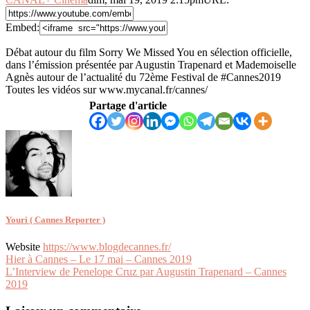
Embed:
Débat autour du film Sorry We Missed You en sélection officielle,
dans l’émission présentée par Augustin Trapenard et Mademoiselle
Agnès
autour de l’actualité du 72ème Festival de #Cannes2019
Toutes les vidéos sur www.mycanal.fr/cannes/
Partage d'article
Youri ( Cannes Reporter )
Website
https://www.blogdecannes.fr/
Navigation
Hier à Cannes – Le 17 mai – Cannes 2019
L’Interview de Penelope Cruz par Augustin Trapenard – Cannes
de
2019
l’article