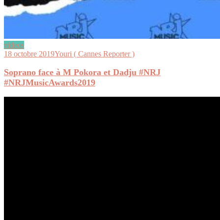
videos
18 octobre 2019
Youri ( Cannes Reporter )
Soprano face à M Pokora et Dadju #NRJ
#NRJMusicAwards2019