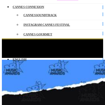
CANNES CONNEXION
CANNESSOUNDTRACK
INSTAGRAM CANNES FESTIVAL
CANNES GOURMET
CONTACT
Soprano face à M Pokora et Dadju #NRJ
#NRJMusicAwards2019
PARTENAIRES
ENGLISH