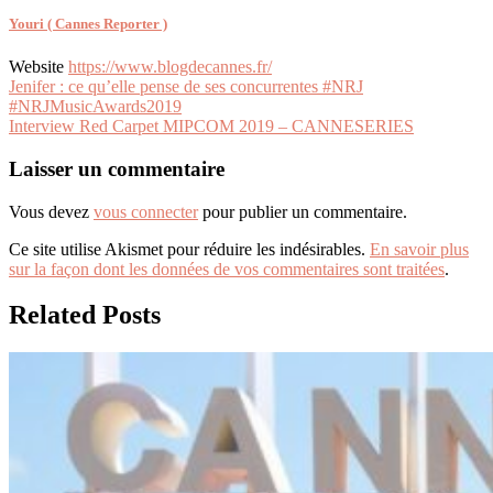
Youri ( Cannes Reporter )
Website
https://www.blogdecannes.fr/
Navigation
Jenifer : ce qu’elle pense de ses concurrentes #NRJ
#NRJMusicAwards2019
de
Interview Red Carpet MIPCOM 2019 – CANNESERIES
l’article
Laisser un commentaire
Vous devez
vous connecter
pour publier un commentaire.
Ce site utilise Akismet pour réduire les indésirables.
En savoir plus
sur la façon dont les données de vos commentaires sont traitées
.
Related Posts