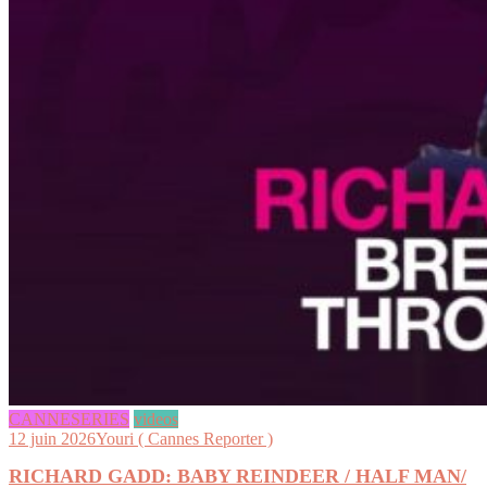
CANNESERIES
videos
12 juin 2026
Youri ( Cannes Reporter )
RICHARD GADD: BABY REINDEER / HALF MAN/