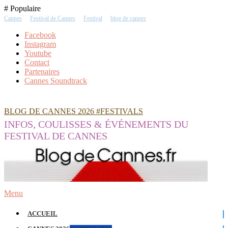
Skip
# Populaire
To
Cannes
Festival de Cannes
Festival
blog de cannes
Content
Facebook
Instagram
Youtube
Contact
Partenaires
Cannes Soundtrack
BLOG DE CANNES 2026 #FESTIVALS
INFOS, COULISSES & ÉVÉNEMENTS DU
FESTIVAL DE CANNES
Menu
ACCUEIL