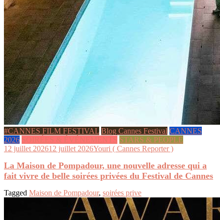
#CANNES FILM FESTIVAL
Blog Cannes Festival
CANNES
2026
SOIRÉES & ÉVÉNEMENTS
STARS & PEOPLE
12 juillet 2026
12 juillet 2026
Youri ( Cannes Reporter )
La Maison de Pompadour, une nouvelle adresse qui a
fait vivre de belle soirées privées du Festival de Cannes
Tagged
Maison de Pompadour
,
soirées prive