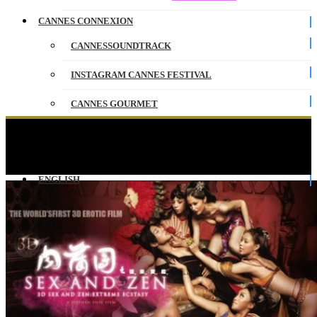
CANNES CONNEXION
CANNESSOUNDTRACK
INSTAGRAM CANNES FESTIVAL
CANNES GOURMET
CONTACT
« Sex and Zen: Extreme Ecstasy » Les chinois à
Cannes
PARTENAIRES
ENGLISH