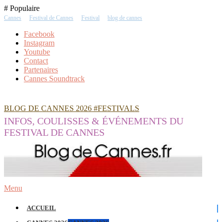
Skip
# Populaire
To
Cannes
Festival de Cannes
Festival
blog de cannes
Content
Facebook
Instagram
Youtube
Contact
Partenaires
Cannes Soundtrack
BLOG DE CANNES 2026 #FESTIVALS
INFOS, COULISSES & ÉVÉNEMENTS DU
FESTIVAL DE CANNES
Menu
ACCUEIL