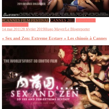
#CANNES FILM FESTIVAL
CANNES 2011
SOIRÉES &
ÉVÉNEMENTS
14 mai 2011
28 février 2019
Hugo Mayer/Le Blogreporter
« Sex and Zen: Extreme Ecstasy » Les chinois à Cannes