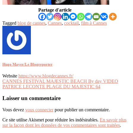
Partage d'article
Tagged
blog de cannes
,
Cannes
,
cocktail
,
film à Cannes
Hugo Mayer/Le Blogreporter
Website
https://www.blogdecannes.fr/
Navigation
CANNES FESTIVAL MAJESTIC BEACH By day VIDEO
PATRICE LECONTE PLAGE DU MAJESTIC 64
de
l’article
Laisser un commentaire
Vous devez
vous connecter
pour publier un commentaire.
Ce site utilise Akismet pour réduire les indésirables.
En savoir plus
sur la façon dont les données de vos commentaires sont traitées
.