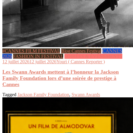
#CANNES FILM FESTIVAL
Blog Cannes Festival
CANNES
2026
FASHION IN FESTIVAL
SOIRÉES & ÉVÉNEMENTS
12 juillet 2026
12 juillet 2026
Youri ( Cannes Reporter )
Les Swann Awards mettent à l’honneur la Jackson
Family Foundation lors d’une soirée de prestige à
Cannes
Tagged
Jackson Family Foundation
,
Swann Awards