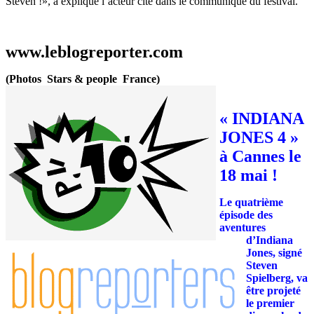
Steven !», a expliqué l’acteur cité dans le communiqué du festival.
www.leblogreporter.com
(Photos Stars & people France)
« INDIANA
JONES 4 »
à Cannes le
18 mai !
Le quatrième
épisode des
aventures
d’Indiana
Jones, signé
Steven
Spielberg, va
être projeté
le premier