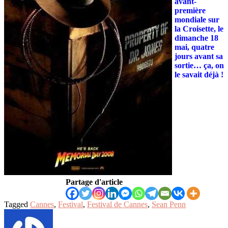
avant-
première
mondiale sur
la Croisette, le
dimanche 18
mai, quatre
jours avant sa
sortie… ça, on
le savait déjà !
Partage d'article
Tagged
Cannes
,
Festival
,
Festival de Cannes
,
Sean Penn