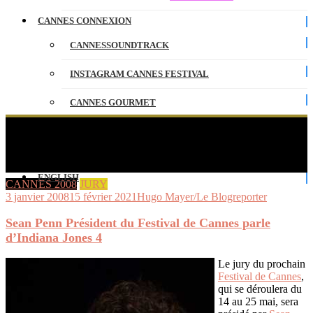
CANNES CONNEXION
CANNESSOUNDTRACK
INSTAGRAM CANNES FESTIVAL
CANNES GOURMET
CONTACT
Sean Penn Président du Festival de Cannes parle
d’Indiana Jones 4
PARTENAIRES
ENGLISH
CANNES 2008
JURY
3 janvier 2008
15 février 2021
Hugo Mayer/Le Blogreporter
Sean Penn Président du Festival de Cannes parle
d’Indiana Jones 4
Le jury du prochain
Festival de Cannes
,
qui se déroulera du
14 au 25 mai, sera