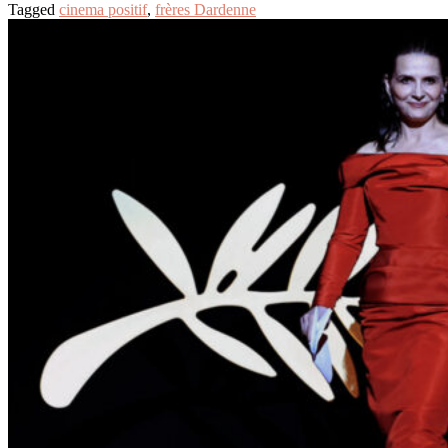
Tagged
cinema positif
,
frères Dardenne