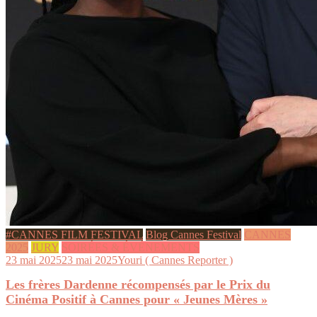
#CANNES FILM FESTIVAL
Blog Cannes Festival
CANNES
2025
JURY
SOIRÉES & ÉVÉNEMENTS
23 mai 2025
23 mai 2025
Youri ( Cannes Reporter )
Les frères Dardenne récompensés par le Prix du
Cinéma Positif à Cannes pour « Jeunes Mères »