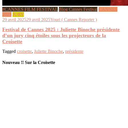
#CANNES FILM FESTIVAL
Blog Cannes Festival
CANNES
2025
JURY
29 avril 2025
29 avril 2025
Youri ( Cannes Reporter )
Festival de Cannes 2025 : Juliette Binoche présidente
d’un jury cinq étoiles sous les projecteurs de la
Croisette
Tagged
croisette
,
Juliette Binoche
,
présidente
Nouveau !! Sur la Croisette