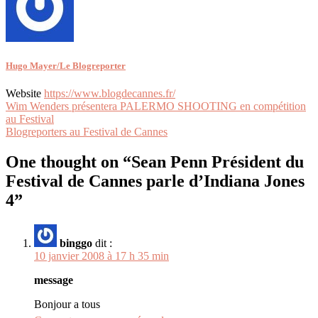
Hugo Mayer/Le Blogreporter
Website
https://www.blogdecannes.fr/
Navigation
Wim Wenders présentera PALERMO SHOOTING en compétition
au Festival
de
Blogreporters au Festival de Cannes
l’article
One thought on “
Sean Penn Président du
Festival de Cannes parle d’Indiana Jones
4
”
binggo
dit :
10 janvier 2008 à 17 h 35 min
message
Bonjour a tous