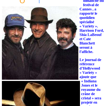
dimanche du
festival de
Cannes , a
rapporté le
quotidien
spécialisé
« Variety ».
Harrison Ford,
Shia LaBeouf
et Cate
Blanchett
seront à
l’affiche.
Le journal de
référence
d’Hollywood
« Variety »
ajoute que
« Indiana
Jones et le
royaume du
crâne de
cristal » sera
projeté en