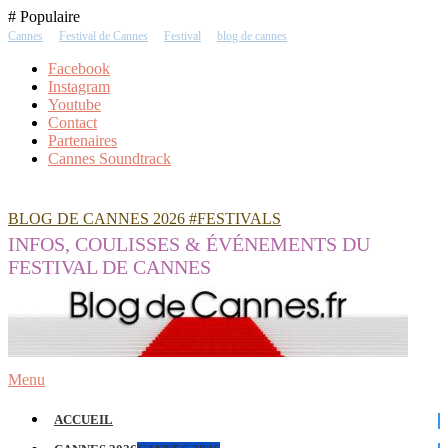
Skip
# Populaire
To
Cannes
Festival de Cannes
Festival
blog de cannes
Content
Facebook
Instagram
Youtube
Contact
Partenaires
Cannes Soundtrack
BLOG DE CANNES 2026 #FESTIVALS
INFOS, COULISSES & ÉVÉNEMENTS DU
FESTIVAL DE CANNES
Menu
ACCUEIL