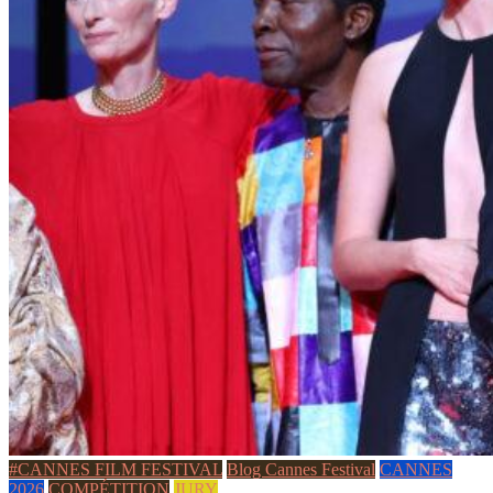
#CANNES FILM FESTIVAL
Blog Cannes Festival
CANNES
2026
COMPÉTITION
JURY