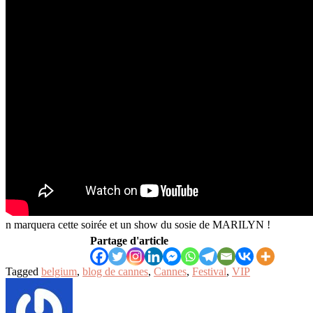
n marquera cette soirée et un show du sosie de MARILYN !
Partage d'article
Tagged
belgium
,
blog de cannes
,
Cannes
,
Festival
,
VIP