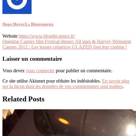
Hugo Mayer/Le Blogreporter
Website
https://www.blogdecannes.fr/
Navigation
Opening Cannes film Festival dinner: All stars & Harvey Weinstein
Cannes 2012 : Les jeunes créatrices GLAZED font leur cinéma !
de
l’article
Laisser un commentaire
Vous devez
vous connecter
pour publier un commentaire.
Ce site utilise Akismet pour réduire les indésirables.
En savoir plus
sur la façon dont les données de vos commentaires sont traitées
.
Related Posts