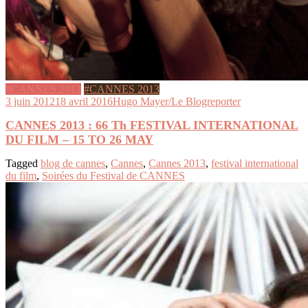
#CANNES 2012
#CANNES 2013
3 juin 2012
18 avril 2016
Hugo Mayer/Le Blogreporter
CANNES 2013 : 66 Th FESTIVAL INTERNATIONAL
DU FILM – 15 TO 26 MAY
Tagged
blog de cannes
,
Cannes
,
Cannes 2013
,
festival international
du film
,
Soirées du Festival de CANNES