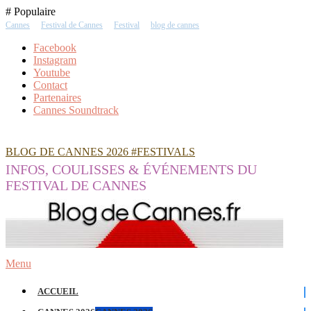
Skip
# Populaire
To
Cannes
Festival de Cannes
Festival
blog de cannes
Content
Facebook
Instagram
Youtube
Contact
Partenaires
Cannes Soundtrack
BLOG DE CANNES 2026 #FESTIVALS
INFOS, COULISSES & ÉVÉNEMENTS DU
FESTIVAL DE CANNES
Menu
ACCUEIL