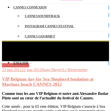
CANNES CONNEXION
CANNESSOUNDTRACK
INSTAGRAM CANNES FESTIVAL
CANNES GOURMET
CONTACT
VIP Belgium day for Sea Shepherd fondation at
Martinez beach CANNES 2012
PARTENAIRES
ENGLISH
#CANNES 2012
23 mai 2012
22 juin 2012
Hugo Mayer/Le Blogreporter
VIP Belgium day for Sea Shepherd fondation at
Martinez beach CANNES 2012
Comme tous les ans VIP Belgium et notre ami Alexandre Bodar
Pinto sont au cœur de l’actualité du festival de Cannes.
Cette année , pour la 65 eme édition, VIP Belgium s’associe à Sea
Shepherd pour une grande soirée caritative sur la renommée plage