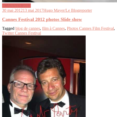
#CANNES 2012
30 mai 2012
13 mai 2017
Hugo Mayer/Le Blogreporter
Cannes Festival 2012 photos Slide show
Tagged
blog de cannes
,
film à Cannes
,
Photos Cannes Film Festival
,
Twitter Cannes Festival