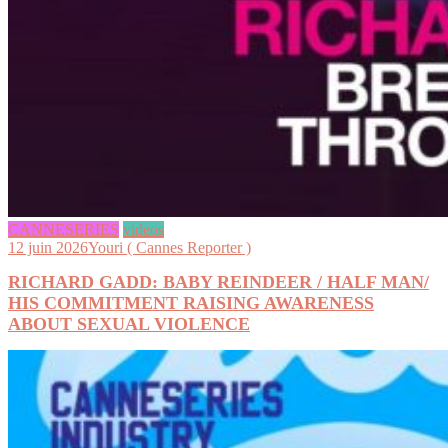
CANNESERIES
videos
12 juin 2026
Youri ( Cannes Reporter )
RICHARD GADD: BABY REINDEER / HALF MAN/
HIS COMMITMENT RAISING AWARENESS
ABOUT SEXUAL VIOLENCE