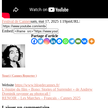
Festival de Cannes
sam, mai 17, 2025 1:19pm
URL:
Embed:
Partage d'article
Youri ( Cannes Reporter )
Website
https://www.blogdecannes.fr/
Navigation
L’équipe du film « Bono: Stories of Surrender » de Andrew
Dominik rayonne au photocall !
de
RENOIR – Les Marches – Français – Cannes 2025
l’article
Laisser un commentaire