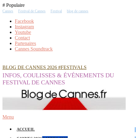
Skip
# Populaire
To
Cannes
Festival de Cannes
Festival
blog de cannes
Content
Facebook
Instagram
Youtube
Contact
Partenaires
Cannes Soundtrack
BLOG DE CANNES 2026 #FESTIVALS
INFOS, COULISSES & ÉVÉNEMENTS DU
FESTIVAL DE CANNES
Menu
ACCUEIL