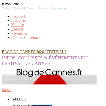
Skip
# Populaire
To
Cannes
Festival de Cannes
Festival
blog de cannes
Content
Facebook
Instagram
Youtube
Contact
Partenaires
Cannes Soundtrack
BLOG DE CANNES 2026 #FESTIVALS
INFOS, COULISSES & ÉVÉNEMENTS DU
FESTIVAL DE CANNES
Menu
ACCUEIL