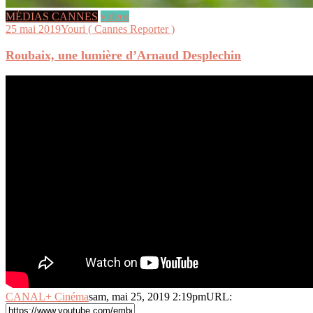
MÉDIAS CANNES
videos
25 mai 2019
Youri ( Cannes Reporter )
Roubaix, une lumière d’Arnaud Desplechin
CANAL+ Cinéma
sam, mai 25, 2019 2:19pm
URL: