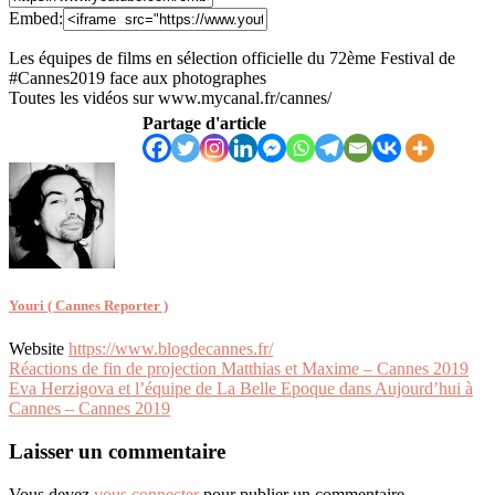
Embed:
Les équipes de films en sélection officielle du 72ème Festival de
#Cannes2019 face aux photographes
Toutes les vidéos sur
www.mycanal.fr/cannes/
Partage d'article
Youri ( Cannes Reporter )
Website
https://www.blogdecannes.fr/
Navigation
Réactions de fin de projection Matthias et Maxime – Cannes 2019
Eva Herzigova et l’équipe de La Belle Epoque dans Aujourd’hui à
de
Cannes – Cannes 2019
l’article
Laisser un commentaire
Vous devez
vous connecter
pour publier un commentaire.