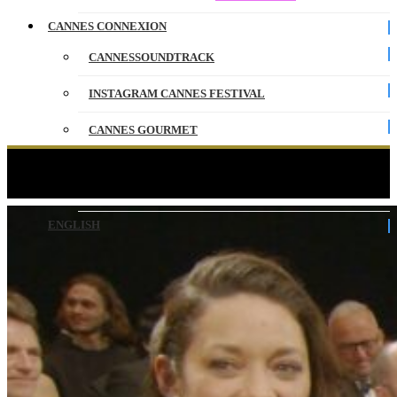
CANNES CONNEXION
CANNESSOUNDTRACK
INSTAGRAM CANNES FESTIVAL
CANNES GOURMET
CONTACT
ROMA ELASTICA – Rang I – VO – Cannes 2026
PARTENAIRES
ENGLISH