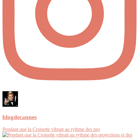
blogdecannes
Pendant que la Croisette vibrait au rythme des pro