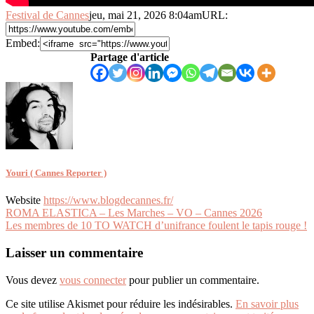
Festival de Cannes
jeu, mai 21, 2026 8:04am
URL:
Embed:
Partage d'article
Youri ( Cannes Reporter )
Website
https://www.blogdecannes.fr/
Navigation
ROMA ELASTICA – Les Marches – VO – Cannes 2026
Les membres de 10 TO WATCH d’unifrance foulent le tapis rouge !
de
l’article
Laisser un commentaire
Vous devez
vous connecter
pour publier un commentaire.
Ce site utilise Akismet pour réduire les indésirables.
En savoir plus