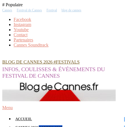
Skip
# Populaire
To
Cannes
Festival de Cannes
Festival
blog de cannes
Content
Facebook
Instagram
Youtube
Contact
Partenaires
Cannes Soundtrack
BLOG DE CANNES 2026 #FESTIVALS
INFOS, COULISSES & ÉVÉNEMENTS DU
FESTIVAL DE CANNES
Menu
ACCUEIL