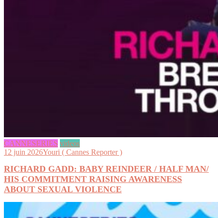
CANNESERIES
videos
12 juin 2026
Youri ( Cannes Reporter )
RICHARD GADD: BABY REINDEER / HALF MAN/
HIS COMMITMENT RAISING AWARENESS
ABOUT SEXUAL VIOLENCE