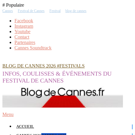
Skip
# Populaire
To
Cannes
Festival de Cannes
Festival
blog de cannes
Content
Facebook
Instagram
Youtube
Contact
Partenaires
Cannes Soundtrack
BLOG DE CANNES 2026 #FESTIVALS
INFOS, COULISSES & ÉVÉNEMENTS DU
FESTIVAL DE CANNES
Menu
ACCUEIL