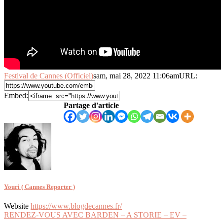
Festival de Cannes (Officiel)
sam, mai 28, 2022 11:06am
URL:
Embed:
Partage d'article
Youri ( Cannes Reporter )
Website
https://www.blogdecannes.fr/
Navigation
RENDEZ-VOUS AVEC BARDEN – A STORIE – EV –