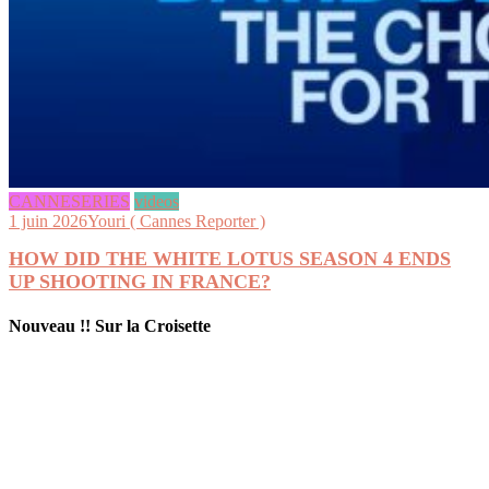
CANNESERIES
videos
1 juin 2026
Youri ( Cannes Reporter )
HOW DID THE WHITE LOTUS SEASON 4 ENDS
UP SHOOTING IN FRANCE?
Nouveau !! Sur la Croisette