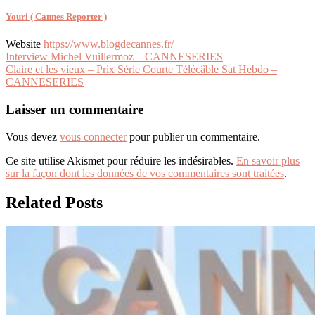
Youri ( Cannes Reporter )
Website
https://www.blogdecannes.fr/
Navigation
Interview Michel Vuillermoz – CANNESERIES
Claire et les vieux – Prix Série Courte Télécâble Sat Hebdo –
de
CANNESERIES
l’article
Laisser un commentaire
Vous devez
vous connecter
pour publier un commentaire.
Ce site utilise Akismet pour réduire les indésirables.
En savoir plus
sur la façon dont les données de vos commentaires sont traitées
.
Related Posts