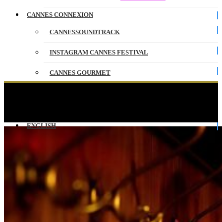
CANNES CONNEXION
CANNESSOUNDTRACK
INSTAGRAM CANNES FESTIVAL
CANNES GOURMET
CONTACT
Red Light – Prix Spécial d’Interprétation –
CANNESERIES
PARTENAIRES
ENGLISH