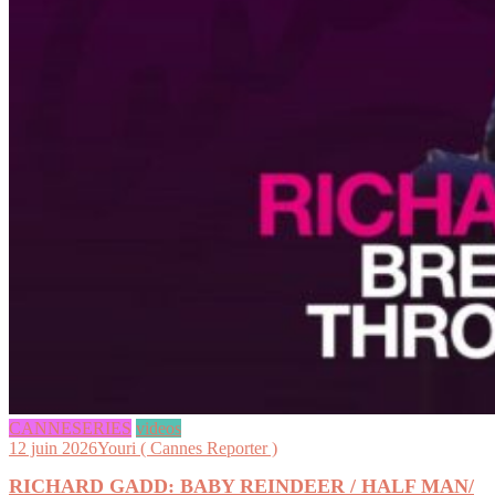
CANNESERIES
videos
12 juin 2026
Youri ( Cannes Reporter )
RICHARD GADD: BABY REINDEER / HALF MAN/