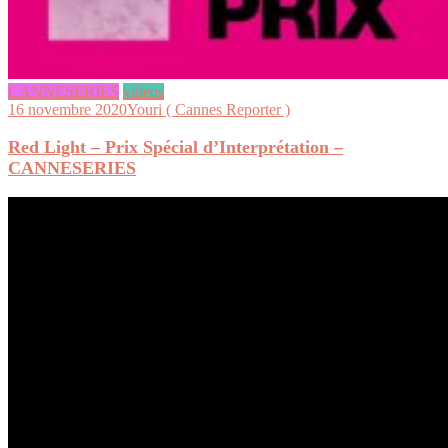
CANNESERIES
videos
16 novembre 2020
Youri ( Cannes Reporter )
Red Light – Prix Spécial d’Interprétation –
CANNESERIES