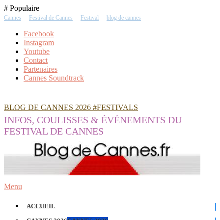
Skip
# Populaire
To
Cannes
Festival de Cannes
Festival
blog de cannes
Content
Facebook
Instagram
Youtube
Contact
Partenaires
Cannes Soundtrack
BLOG DE CANNES 2026 #FESTIVALS
INFOS, COULISSES & ÉVÉNEMENTS DU
FESTIVAL DE CANNES
Menu
ACCUEIL